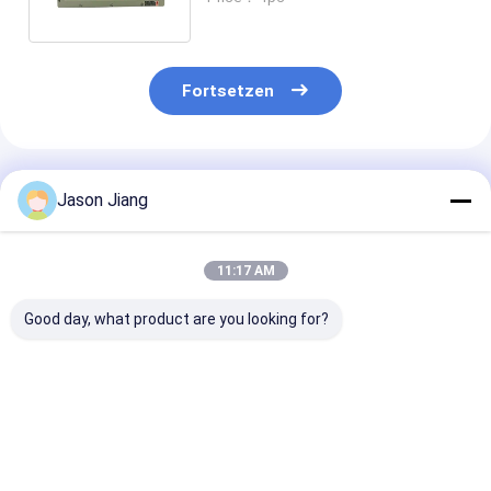
Quelle und Ra>80 CRI
Fortsetzen
Empfohlene Produkte
Jason Jiang
11:17 AM
Good day, what product are you looking for?
Wanddecken-
BCJ
Notfallzeit 18
Flammenfeste
Explosionsgeschützte
Minuten Flam
Notlicht mit CRI
Notausgangsleuchten
Notfallleucht
Ra70 und CCT 4500
Notfallzeit 180
Wanddecken
bis 6500K zur
Minuten Langlebige
Montage 5000
Bestpreis
Bestpreis
Bestprei
Gewährleistung der
und
Lebensdauer