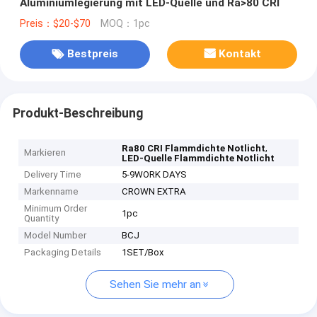
Aluminiumlegierung mit LED-Quelle und Ra>80 CRI
Preis：$20-$70
MOQ：1pc
Bestpreis
Kontakt
Produkt-Beschreibung
,
Ra80 CRI Flammdichte Notlicht
Markieren
LED-Quelle Flammdichte Notlicht
Delivery Time
5-9WORK DAYS
Markenname
CROWN EXTRA
Minimum Order
1pc
Quantity
Model Number
BCJ
Packaging Details
1SET/Box
Sehen Sie mehr an