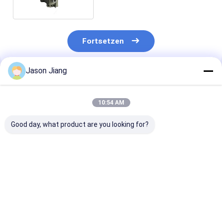
der Klassen-1 Div. 2
Oberflächenberg 220V
Fortsetzen
Jason Jiang
Empfohlene Produkte
10:54 AM
Good day, what product are you looking for?
Lebensdauer 50000h
OEM Flammfeste
4500-6500K
Flammdichte
Notlicht bietet CRI
explosionssich
Notlicht BCJ
Ra≥70 Perfekt für die
Notausgangsl
zertifizierte
Wanddeckenmontage
OEM geeignet 
Wanddeckenanlage
in explosionsfähigen
industrielle
Bestpreis
Bestpreis
Bestprei
geeignet für die
Atmosphären
Gefahrenberei