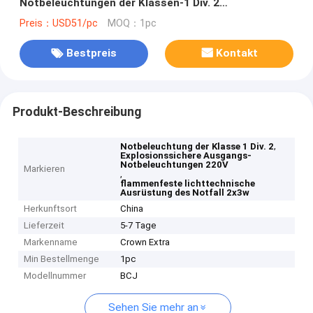
Notbeleuchtungen der Klassen-1 Div. 2
Oberflächenberg 220V
Preis：USD51/pc
MOQ：1pc
Bestpreis
Kontakt
Produkt-Beschreibung
,
Notbeleuchtung der Klasse 1 Div. 2
Explosionssichere Ausgangs-
Notbeleuchtungen 220V
Markieren
,
flammenfeste lichttechnische
Ausrüstung des Notfall 2x3w
Herkunftsort
China
Lieferzeit
5-7 Tage
Markenname
Crown Extra
Min Bestellmenge
1pc
Modellnummer
BCJ
Sehen Sie mehr an