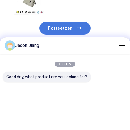
der Notbeleuchtungs-90min
Fortsetzen
Jason Jiang
Empfohlene Produkte
1:55 PM
Good day, what product are you looking for?
Lebensdauer 50000h
OEM Flammfeste
4500-6500K
Flammdichte
Notlicht bietet CRI
explosionssich
Notlicht BCJ
Ra≥70 Perfekt für die
Notausgangsl
zertifizierte
Wanddeckenmontage
OEM geeignet 
Wanddeckenanlage
in explosionsfähigen
industrielle
Bestpreis
Bestpreis
Bestprei