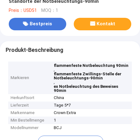
Standorte der Notbeleuchtungs-90min
Preis：USD51
MOQ：1
Bestpreis
Kontakt
Produkt-Beschreibung
flammenfeste Notbeleuchtung 90min
,
flammenfeste Zwillings-Stelle der
Markieren
Notbeleuchtungs-90min
,
ex Notbeleuchtung des Beweises
90min
Herkunftsort
China
Lieferzeit
Tage 5*7
Markenname
Crown Extra
Min Bestellmenge
1
Modellnummer
BCJ