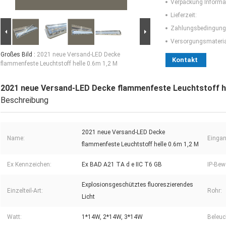
Verpackung Informa
Lieferzeit:
Zahlungsbedingung
Versorgungsmaterial
Großes Bild :
2021 neue Versand-LED Decke
Kontakt
flammenfeste Leuchtstoff helle 0.6m 1,2 M
2021 neue Versand-LED Decke flammenfeste Leuchtstoff he
Beschreibung
2021 neue Versand-LED Decke
Name:
Eingan
flammenfeste Leuchtstoff helle 0.6m 1,2 M
Ex Kennzeichen:
Ex BAD A21 TA d e IIC T6 GB
IP-Bew
Explosionsgeschütztes fluoreszierendes
Einzelteil-Art:
Rohr:
Licht
Watt:
1*14W, 2*14W, 3*14W
Beleuc