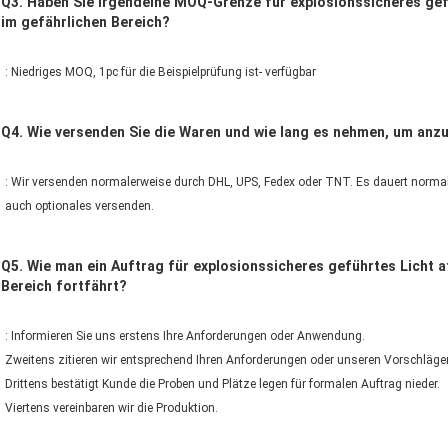
Q3. Haben Sie irgendeine MOQ-Grenze für explosionssicheres gefüh
im gefährlichen Bereich?
: Niedriges MOQ, 1pc für die Beispielprüfung ist- verfügbar
Q4. Wie versenden Sie die Waren und wie lang es nehmen, um a
: Wir versenden normalerweise durch DHL, UPS, Fedex oder TNT. Es dauert normal
auch optionales versenden.
Q5. Wie man ein Auftrag für explosionssicheres geführtes Licht at
Bereich fortfährt?
: Informieren Sie uns erstens Ihre Anforderungen oder Anwendung.
Zweitens zitieren wir entsprechend Ihren Anforderungen oder unseren Vorschläge
Drittens bestätigt Kunde die Proben und Plätze legen für formalen Auftrag nieder.
Viertens vereinbaren wir die Produktion.