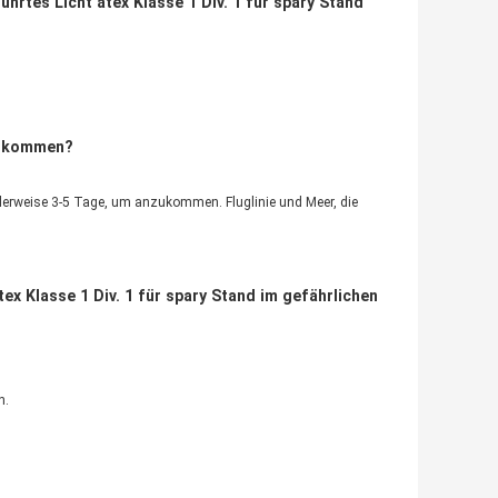
rtes Licht atex Klasse 1 Div. 1 für spary Stand
nzukommen?
erweise 3-5 Tage, um anzukommen. Fluglinie und Meer, die 
ex Klasse 1 Div. 1 für spary Stand im gefährlichen
n.