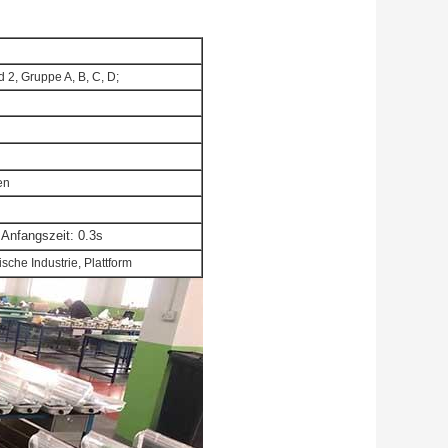
d 2, Gruppe A, B, C, D;
en
 Anfangszeit: 0.3s
sche Industrie, Plattform