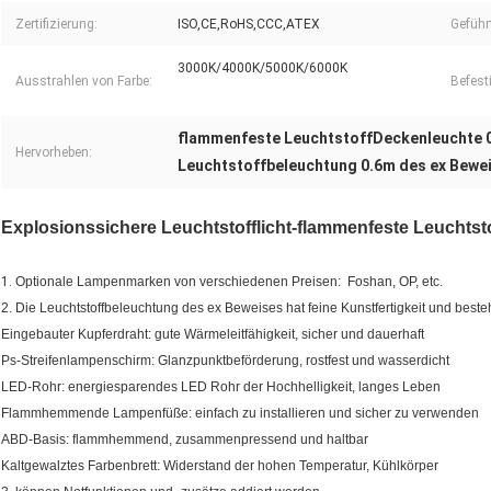
Zertifizierung:
ISO,CE,RoHS,CCC,ATEX
Geführt
3000K/4000K/5000K/6000K
Ausstrahlen von Farbe:
Befest
flammenfeste LeuchtstoffDeckenleuchte 
Hervorheben:
Leuchtstoffbeleuchtung 0.6m des ex Bewe
Explosionssichere Leuchtstofflicht-flammenfeste Leuchts
1.
Optionale Lampenmarken von verschiedenen Preisen: Foshan, OP, etc.
2. Die Leuchtstoffbeleuchtung des ex Beweises hat feine Kunstfertigkeit und beste
Eingebauter Kupferdraht: gute Wärmeleitfähigkeit, sicher und dauerhaft
Ps-Streifenlampenschirm: Glanzpunktbeförderung, rostfest und wasserdicht
LED-Rohr: energiesparendes LED Rohr der Hochhelligkeit, langes Leben
Flammhemmende Lampenfüße: einfach zu installieren und sicher zu verwenden
ABD-Basis: flammhemmend, zusammenpressend und haltbar
Kaltgewalztes Farbenbrett: Widerstand der hohen Temperatur, Kühlkörper