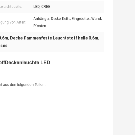
e Lichtquelle:
LED, CREE
Anhänger; Decke; Kette; Eingebettet; Wand;
igung von Arten:
Pfosten
0.6m
Decke flammenfeste Leuchtstoff helle 0.6m
,
,
ises
toffDeckenleuchte LED
ht aus den folgenden Teilen: