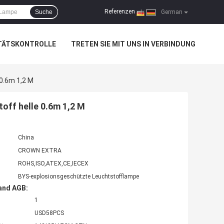
Referenzen
Suche
|
German
TÄTSKONTROLLE
TRETEN SIE MIT UNS IN VERBINDUNG
0.6m 1,2 M
off helle 0.6m 1,2 M
China
CROWN EXTRA
ROHS,ISO,ATEX,CE,IECEX
BYS-explosionsgeschützte Leuchtstofflampe
and AGB:
1
USD58PCS