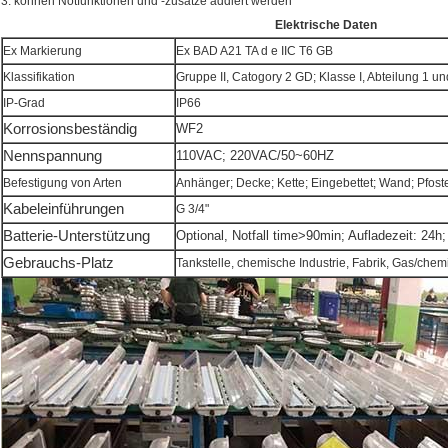
3. können Notfunktionen und -zusätze addiert werden
Elektrische Daten
Ex Markierung
Ex BAD A21 TA d e IIC T6 GB
Klassifikation
Gruppe II, Catogory 2 GD; Klasse I, Abteilung 1 un
IP-Grad
IP66
Korrosionsbeständig
WF2
Nennspannung
110VAC; 220VAC/50~60HZ
Befestigung von Arten
Anhänger; Decke; Kette; Eingebettet; Wand; Pfost
Kabeleinführungen
G 3/4"
Batterie-Unterstützung
Optional, Notfall time>90min; Aufladezeit: 24h;
Gebrauchs-Platz
Tankstelle, chemische Industrie, Fabrik, Gas/chemi