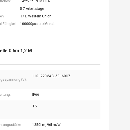
tionen:
142*25*17CM CTN
5-7 Arbeitstage
en:
T/T, Western Union
-Fähigkeit:
100000pcs pro Monat
lle 0.6m 1,2 M
110~220VAC, 50~60HZ
gsspannung (V):
ertung:
IP66
T5
htungsstärke:
1350Lm, 96Lm/W