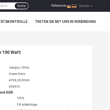
Referenzen
Suche
|
German
TÄTSKONTROLLE
TRETEN SIE MIT UNS IN VERBINDUNG
w 100 Watt
Jiangsu, China
Crown Extra
ATEX,CE,ROHS
GYD970
and AGB:
1PCS
5-8 Arbeitstage