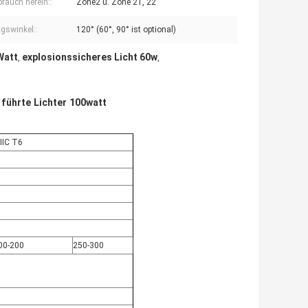
brauch herein::
Zone2 u. Zone 21, 22
gswinkel::
120° (60°, 90° ist optional)
Watt
explosionssicheres Licht 60w
,
,
ührte Lichter 100watt
IIC T6
00-200
250-300