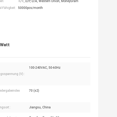
en:
T/T, D/P, D/A, Western Union, MoneyGram
-Fähigkeit:
50000pcs/month
 Watt
100-240VAC, 50-60Hz
gsspannung (V)::
edergabeindex
70 (±2)
ngsort::
Jiangsu, China