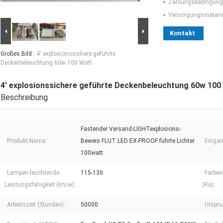
Zahlungsbedingung
Versorgungsmaterial
Kontakt
Großes Bild :
4' explosionssichere geführte
Deckenbeleuchtung 60w 100 Watt
4' explosionssichere geführte Deckenbeleuchtung 60w 100
Beschreibung
Fastender Versand-LIGHTexplosions-
Produkt-Name::
Beweis FLUT LED EX-PROOF führte Lichter
Eingan
100watt
Lampen-leuchtende
115-130
Farbwi
Leistungsfähigkeit (lm/w)::
(Ra)::
Arbeitszeit (Stunden)::
50000
Urspru