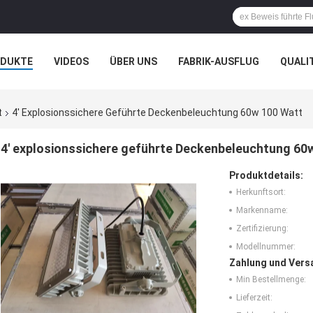
ODUKTE
VIDEOS
ÜBER UNS
FABRIK-AUSFLUG
QUALI
N
FÄLLE
t
4' Explosionssichere Geführte Deckenbeleuchtung 60w 100 Watt
4' explosionssichere geführte Deckenbeleuchtung 60
Produktdetails:
Herkunftsort:
Markenname:
Zertifizierung:
Modellnummer:
Zahlung und Vers
Min Bestellmenge:
Lieferzeit: