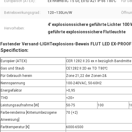
Europäisch (ATEX)::
Ex nRemb IIC T5 Gc, Ex tD A21 IP 66 T80℃
Für Ge
Betriebswirkungsgrad::
120~130Lm/W
Öffnun
4' explosionssichere geführte Lichter 100 
Hervorheben:
geführte explosionssichere Flutleuchte
Fastender Versand-LIGHTexplosions-Beweis FLUT LED EX-PROOF f
Specifiction:
Europäer (ATEX)
CER 1282 II 2G ex n bezüglich Bandmitte 
Gas und Staub
CE1282 II 2D ex TD T80℃
Für Gebrauch herein
Zone 21,22 der Zonen-2&
Nennspannung
100-240VAC, 50-60Н2
Energiefaktor
>0,95
THD
<20>
Leistungsaufnahme [W]
50-75
100
1
Farbe-renderina [Kriteriumbezogene
70 (+2)
Anweisung]
Farbtemperatur [K]
6000-6500