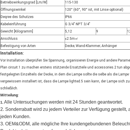
Betriebswirkungsgrad [Lm/W]
115-130
Öffnungswinkel
120° (60°, 90° ist, mit Linse optional)
Deqree des Schutzes
IP66
Kabeleinführung
G 3/4" NPT 3/4"
Gewicht [Kilogramm]
5,12
9
1
Anschluss
≤2.5m㎡
Befestigung von Arten
Decke; Wand-Klammer; Anhänger
Installation:
Vor Installation überprüfen Sie Spannung,
organisieren
Energie und andere Paramet
Plan circuit.1 zu machen
erstens stützende Ersatzteile und accessories.2
tun abge
festgelegten Einzelteils der Decke, in dem die Lampe sollte die selbe als die Lampe
vergewissern
installiert ist,
dass
die
Lampe lighted.5 sein kann
,
der
Lampe sich zu 
schließlich.
Mitteilung:
Alle Untersuchungen werden mit 24 Stunden geantwortet.
1.
2.
Sonderrabatt wird zu jedem Verteiler zur Verfügung gestellt,
jeden Kunden.
3. OEM&ODM, alle mögliche Ihre kundengebundenen Beleuchtu