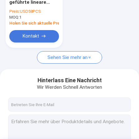
geführte lineare
Explosionssicheres Leuchtstofflicht
beleuchtende
Preis:
USD58PCS
gefährliche
MOQ:
Flammenfeste Notbeleuchtung
1
Standort-
Beleuchtungen 2x9W
Holen Sie sich aktuelle Preis
2x18W
Flammenfeste Bedienfelder
Kontakt
Explosionssicherer Anschlusskasten
Sehen Sie mehr an
Explosionssicherer Schalter
Explosionssicherer Stecker und Sockel
Hinterlass Eine Nachricht
Explosionssicherer Abluftventilator
Wir Werden Schnell Antworten
Explosionssicheres VERSTECKT
Explosionssichere Warnungslichter
Ex Beweis-Kabelmuffe