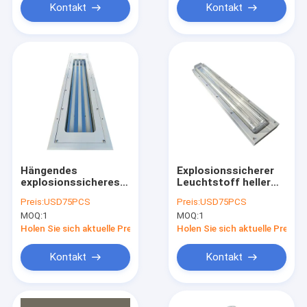
Kontakt
Kontakt
Hängendes
Explosionssicherer
explosionssicheres
Leuchtstoff heller
Leuchtstofflicht 5ft
590mm 6ft
Preis:
USD75PCS
Preis:
USD75PCS
Doppel-IP67 2ft 3ft
flammenfester
MOQ:
1
MOQ:
1
4ft 1.2M Tri Proof
Lampen-Notfall des
Garage
Edelstahl-
Holen Sie sich aktuelle Preis
Holen Sie sich aktuelle Preis
Kontakt
Kontakt