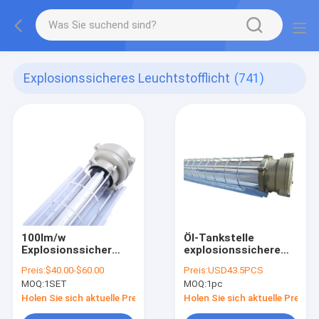
Explosionssicheres Leuchtstofflicht
(741)
100lm/w
Öl-Tankstelle
Explosionssicher
explosionssichere
fluoreszierendes
Leuchtstoff helle
Preis:
$40.00-$60.00
Preis:
USD43.5PCS
Licht
600mm 1200mm
MOQ:
1SET
MOQ:
1pc
900mm
Holen Sie sich aktuelle Preis
Holen Sie sich aktuelle Preis