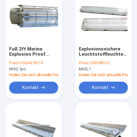
Fuß 2ft Marine
Explosionssichere
Explosion Proof
Leuchtstoffleuchte
Fluorescent Lights 4
T5 Atex führte Watt
Preis:
USD43.5PCS
Preis:
USD58PCS
0.6m T8 führte die
IP66 der
MOQ:
1pc
MOQ:
1
flammenfeste
Leuchtröhre-36 des
Leuchtröhre
Watt-18
Holen Sie sich aktuelle Preis
Holen Sie sich aktuelle Preis
Kontakt
Kontakt
Haus
Produkte
Videos