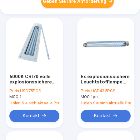
Geben Sie Ihre Anforderung
6000K CRI70 volle
Ex explosionssichere
explosionssichere
Leuchtstofflampe
Leuchtstoff helle
2ft Des Iic T6 GB 4ft
Preis:
USD75PCS
Preis:
USD43.5PCS
Plastik3ft 5ft linear
IP65 führte Birnen
MOQ:
1
MOQ:
1pc
des Rohr-T8
Holen Sie sich aktuelle Preis
Holen Sie sich aktuelle Preis
Kontakt
Kontakt