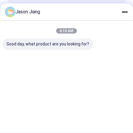
Explosionssicheres flexibles Rohr
Jason Jiang
Fortsetzen
Explosionssichere Ausrüstung
6:15 AM
Unsere Kategorien
Good day, what product are you looking for?
Explosionssichere
Explosionssichere
Explosionssic
LED-Beleuchtung
hohe Bucht-Lichter
LED-Flut-Lich
LED
Startseite
Über uns
Kontakt
Desktop Site
Sitemap
Privacy Policy