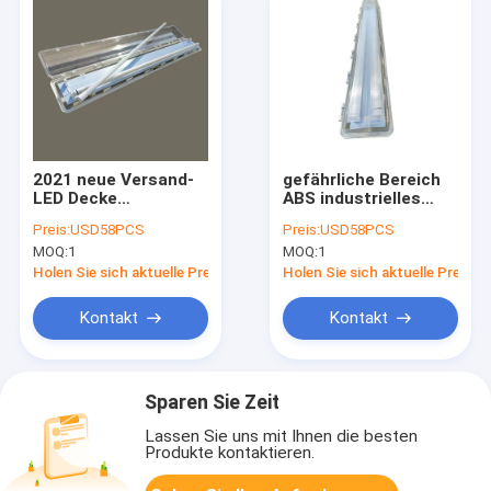
2021 neue Versand-
gefährliche Bereich
LED Decke
ABS industrielles
flammenfeste
115Lm W der
Preis:
USD58PCS
Preis:
USD58PCS
Leuchtstoff helle
explosionssicheren
MOQ:
1
MOQ:
1
0.6m 1,2 M
Leuchtröhre-1x48
Holen Sie sich aktuelle Preis
Holen Sie sich aktuelle Preis
Kontakt
Kontakt
Sparen Sie Zeit
Lassen Sie uns mit Ihnen die besten
Produkte kontaktieren.