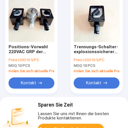
Positions-Vorwahl
Trennungs-Schalter-
220VAC GRP der
explosionssicherer
Flammen-
Notaus-Knopf einer
Preis:
USD10.5/PC
Preis:
USD10.5/PC
explosionssicherer
der Zonen-2 der
MOQ:
10 PCS
MOQ:
10 PCS
Lichtschalter-2
Klassen-1 der
Abteilungs-2
Holen Sie sich aktuelle Preis
Holen Sie sich aktuelle Preis
Kontakt
Kontakt
Sparen Sie Zeit
Lassen Sie uns mit Ihnen die besten
Produkte kontaktieren.