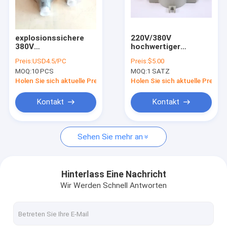
Über uns
Fabrik-Ausflug
explosionssichere
220V/380V
380V
hochwertiger
Qualitätskontrolle
Sicherheitsschalter-
sprengsicherer
Preis:
USD4.5/PC
Preis:
$5.00
Einschließungs-Zone
Lichtschalter IP66
MOQ:
10 PCS
MOQ:
1 SATZ
1
wasserdicht
Treten Sie mit uns in Verbindung
Großhandel
Holen Sie sich aktuelle Preis
Holen Sie sich aktuelle Preis
Nachrichten
Kontakt
Kontakt
Fälle
Sehen Sie mehr an
Explosionssichere LED-Beleuchtung
Hinterlass Eine Nachricht
Wir Werden Schnell Antworten
Explosionssichere hohe Bucht-Lichter LED
Explosionssicheres LED-Flut-Licht