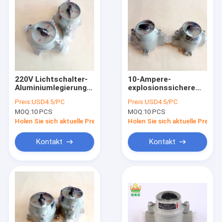
220V Lichtschalter-
10-Ampere-
Aluminiumlegierung
explosionssichere
der Klassen-1 Div. 2
Schalter-Kästen
Preis:
USD4.5/PC
Preis:
USD4.5/PC
elektrisch für
MOQ:
10 PCS
MOQ:
10 PCS
gefährlichen Bereich
IP65
Holen Sie sich aktuelle Preis
Holen Sie sich aktuelle Preis
Kontakt
Kontakt
Haus
Produkte
Videos