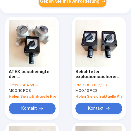
Geben Sie Ihre Anforderung
ATEX bescheinigte
Belichteter
den
explosionssicherer
explosionssicheren
Licht-Korrosions-
Preis:
USD4.5/PC
Preis:
USD10.5/PC
Druckschalter der
Beweis der Schalter-
MOQ:
10 PCS
MOQ:
10 PCS
Klassen-1 Div. 2
220VAC
Holen Sie sich aktuelle Preis
Holen Sie sich aktuelle Preis
Kontakt
Kontakt