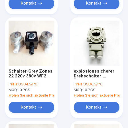
Kontakt
Kontakt
Schalter-Grey Zones
explosionssicherer
22 220v 380v WF2
Drehschalter-
explosionssichere
Übergangsvorwahl
Preis:
USD4.5/PC
Preis:
USD6.5/PC
elektrischer Vorwahl
10A CNEX
MOQ:
10 PCS
MOQ:
10 PCS
Holen Sie sich aktuelle Preis
Holen Sie sich aktuelle Preis
Kontakt
Kontakt