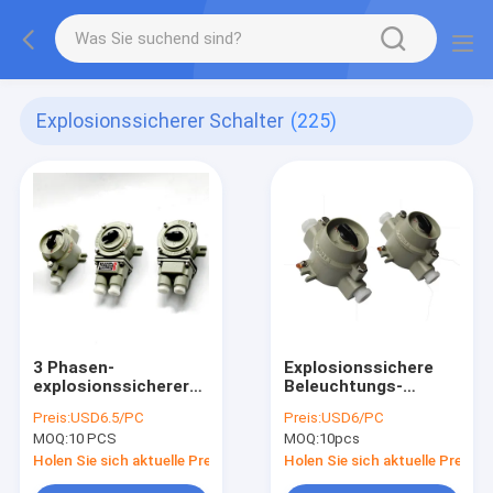
Explosionssicherer Schalter
(225)
3 Phasen-
Explosionssichere
explosionssicherer
Beleuchtungs-
Schalter-
gefährlicher
Preis:
USD6.5/PC
Preis:
USD6/PC
Drehenergie-
Standort des
MOQ:
10 PCS
MOQ:
10pcs
Übergangszone 21 22
Schalter-380VAC
flammenfest auf
Holen Sie sich aktuelle Preis
Holen Sie sich aktuelle Preis
Aus-Schalter