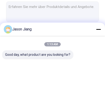
Explosionssicheres Leuchtstofflicht
Flammenfeste Notbeleuchtung
Flammenfeste Bedienfelder
Jason Jiang
Fortsetzen
Explosionssicherer Anschlusskasten
Explosionssicherer Schalter
1:13 AM
Unsere Kategorien
Explosionssicherer Stecker und Sockel
Good day, what product are you looking for?
Explosionssicherer Abluftventilator
Explosionssicheres VERSTECKT
Explosionssichere Warnungslichter
Explosionssichere
Explosionssichere
Explosionssic
Ex Beweis-Kabelmuffe
LED-Beleuchtung
hohe Bucht-Lichter
LED-Flut-Lich
LED