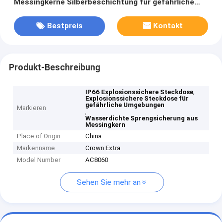
Messingkerne Silberbeschichtung für gefährliche
Umgebungen IP66
Bestpreis
Kontakt
Produkt-Beschreibung
,
IP66 Explosionssichere Steckdose
Explosionssichere Steckdose für
gefährliche Umgebungen
Markieren
,
Wasserdichte Sprengsicherung aus
Messingkern
Place of Origin
China
Markenname
Crown Extra
Model Number
AC8060
Sehen Sie mehr an