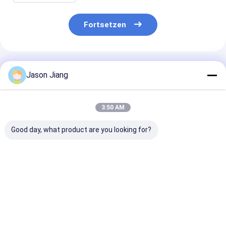
Fortsetzen
Empfohlene Produkte
Jason Jiang
3:50 AM
Good day, what product are you looking for?
Messingbeschichtung
Gefährliche Zone1
IP66 WF2
Silber
Abteilung1
Sprengsichere
Explosivatmosphäre
Explosionssichere
Stecker und
Stecker und
Steckdose mit
Steckdose
Steckdose
Spannung
Kompatibel mi
Bestpreis
Bestpreis
Bestprei
Nennstrom 32A
220380VAC und
380VAC Span
Industrieelektrische
IP66-Schutzniveau
Anschlusssystem
für industrielle