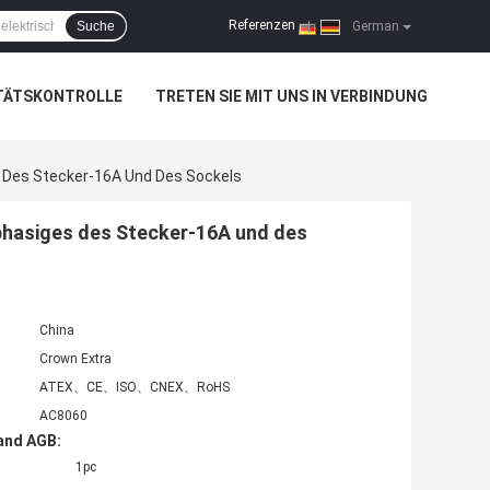
Referenzen
Suche
|
German
TÄTSKONTROLLE
TRETEN SIE MIT UNS IN VERBINDUNG
es Des Stecker-16A Und Des Sockels
nphasiges des Stecker-16A und des
China
Crown Extra
ATEX、CE、ISO、CNEX、RoHS
AC8060
and AGB:
1pc