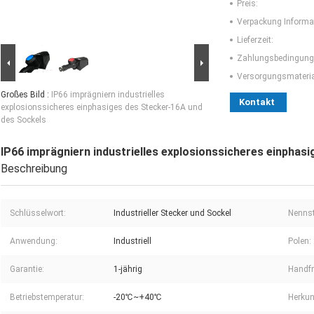
Preis:
Verpackung Informa
Lieferzeit:
Zahlungsbedingung
Versorgungsmaterial
Großes Bild :
IP66 imprägniern industrielles
Kontakt
explosionssicheres einphasiges des Stecker-16A und
des Sockels
IP66 imprägniern industrielles explosionssicheres einphas
Beschreibung
Schlüsselwort:
Industrieller Stecker und Sockel
Nenns
Anwendung:
Industriell
Polen:
Garantie:
1-jährig
Handfr
Betriebstemperatur:
-20℃~+40℃
Herkun