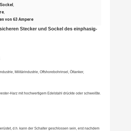
 Sockel
,
re
,
gen von 63 Ampere
ssicheren Stecker und Sockel des einphasig-
;
ustrie, Militärindustrie, Offshorebohrinsel, Öltanker,
lyester-Harz mit hochwertigem Edelstahl drückte oder schweißte.
rüstet, d.h. kann der Schalter geschlossen sein, erst nachdem