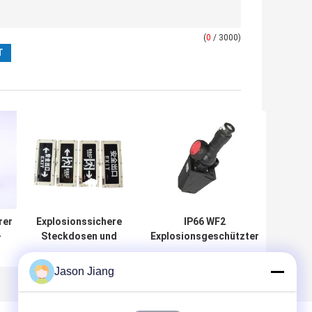
(
0
/ 3000)
rer
Explosionssichere
IP66 WF2
-
Steckdosen und
Explosionsgeschützter
3P
Steckdosen für
Stecker und Steckdose
t
Industrieölgase,
Nennstrom 16A Ex Tb
Jason Jiang
Abteilung 1
IIIC T80°C Db
Explosionssichere
Gewährleistung der
Einstufung zur
Sicherheit in