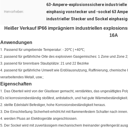
63-Ampere-explosionssichere industrielle
einphasig vonstecker und -sockel 63 Ampe
Hervorheben:
industrieller Stecker und Sockel einphasi
Heißer Verkauf IP66 imprägniern industriellen explosion
16A
Anwendungen
1.
Passend für umgebende Temperatur: - 20℃ | +40℃;
2. passend für gefährliche Orte des explosiven Gasgemisches: 1 Zone und Zone 2
3. passend für brennbare Staubplätze: 21 und 22 Bezirke
4. passend für gefährliche Umwelt wie Erdölausnutzung, Raffinierung, chemische Ind
verarbeitendes Metall, usw.;
Eigenschaften
1.
Das Oberteil wird von der Glasfaser gemacht, verstärktes, das ungesättigtes Po
Es ist korrosionsbeständig stoßfest, antistatisch, und hat gute Wärmebeständigkeit.
2. stellte Edelstahl Befestiger, hohe Korrosionsbeständigkeit heraus.
3. Die Einschließung Sicherheit-erhöht Art mit flammenfestem Schalter nach innen.
4. werden Pluas an Elektrogeräte angeschlossen.
5. Der Sockel wird mit zuverlässigem mechanischem Ineinander greifengerät ausge