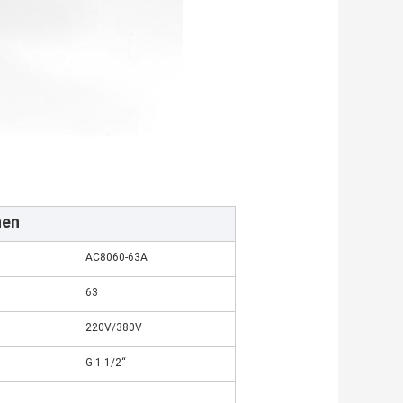
nen
AC8060-63A
63
220V/380V
G 1 1/2“