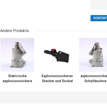
Andere Produkte
Elektrische
Explosionssicheres
explosionssiche
explosionssichere
Stecker und Sockel
Schaltbuchse
Stecker und
3P ATEX GRP Ne E
Ausgang IP66 
Sockel 220v
4P 16A 32A 63A
5P wasserdich
imprägniern 16A
32A