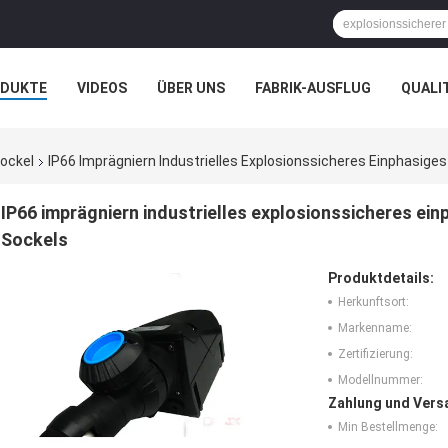
ODUKTE
VIDEOS
ÜBER UNS
FABRIK-AUSFLUG
QUALI
N
FÄLLE
Sockel
IP66 Imprägniern Industrielles Explosionssicheres Einphasig
IP66 imprägniern industrielles explosionssicheres ei
Sockels
Produktdetails:
Herkunftsort:
Markenname:
Zertifizierung:
Modellnummer:
Zahlung und Vers
Min Bestellmenge: