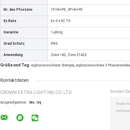
Nr. des Pfostens
1P+N+PE, 3P+N+PE
Ex Rate
Ex d e IIC T6
Garantie
1-jährig
Grad Schutz
IP66
Anwendung
Zone 1&2, Zone 21&22
,
Größe und Tag:
explosionssicherer Stempel
explosionssichere 3 Phasenstecke
Kontaktdaten
Senden Sie
CROWN EXTRA LIGHTING CO. LTD
Ansprechpartner:
Ms. Ivy