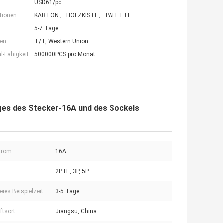
USD61/pc
tionen:
KARTON、 HOLZKISTE、 PALETTE
5-7 Tage
en:
T/T, Western Union
-Fähigkeit:
500000PCS pro Monat
iges des Stecker-16A und des Sockels
trom:
16A
2P+E, 3P, 5P
eies Beispielzeit:
3-5 Tage
ftsort:
Jiangsu, China