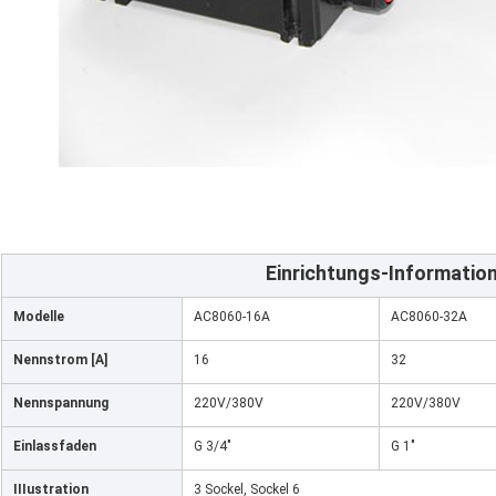
Einrichtungs-Informatio
Modelle
AC8060-16A
AC8060-32A
Nennstrom [A]
16
32
Nennspannung
220V/380V
220V/380V
Einlassfaden
G 3/4"
G 1"
IIIustration
3 Sockel, Sockel 6