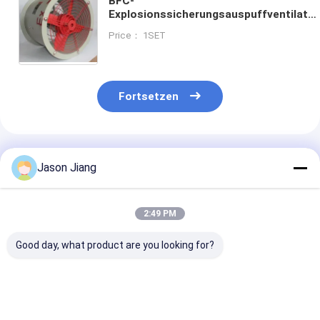
BFC-
Explosionssicherungsauspuffventilator
mit Kühlkapazität Kugellager ExdIICT4
Price： 1SET
Fortsetzen
Empfohlene Produkte
Jason Jiang
2:49 PM
Good day, what product are you looking for?
1450r m
90-1500 Watt
1450r m intrin
Feuerbeständiger
Explosionssichere
sicherer Luftb