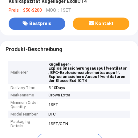
Kühlkapazität Kugellager ExdIICT4
Preis：$50-$200
MOQ：1SET
Bestpreis
Kontakt
Produkt-Beschreibung
Kugellager-
Explosionssicherungsauspuffventilator
Markieren
,
,
BFC-Explosionssicherheitsauspuff
Explosionssichere Auspuffventilatoren
der Klasse ExdIICT4
Delivery Time
5-10Days
Markenname
Crown Extra
Minimum Order
1SET
Quantity
Model Number
BFC
Packaging
1SET/CTN
Details