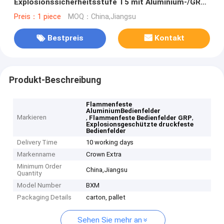
Explosionssicherheitsstufe T5 mit Aluminium-/GRP-
Konstruktion
Preis：1 piece
MOQ：China,Jiangsu
Bestpreis
Kontakt
Produkt-Beschreibung
Flammenfeste
AluminiumBedienfelder
Markieren
,
,
Flammenfeste Bedienfelder GRP
Explosionsgeschützte druckfeste
Bedienfelder
Delivery Time
10 working days
Markenname
Crown Extra
Minimum Order
China,Jiangsu
Quantity
Model Number
BXM
Packaging Details
carton, pallet
Sehen Sie mehr an