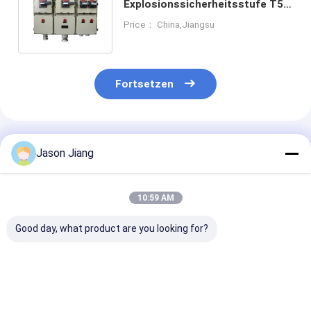
Explosionssicherheitsstufe T5
mit Aluminium-/GRP-
Price： China,Jiangsu
Konstruktion
Fortsetzen
Empfohlene Produkte
Jason Jiang
10:59 AM
Good day, what product are you looking for?
Korrosionsbeständigkeit
220V/380V
IIB T4 ATEX Ve
IP 65 380V
elektrische
Flammenfeste
elektrische
flammsichere
Schalttafeln