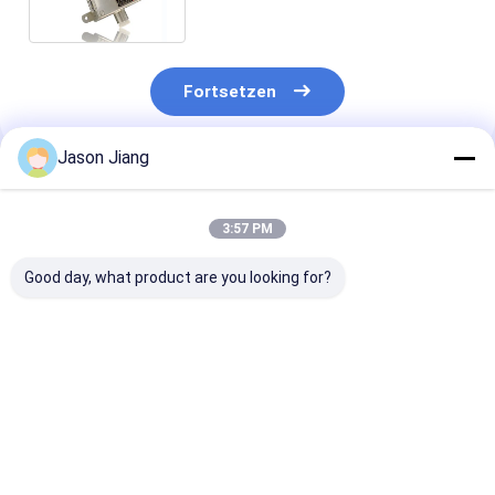
Verteilerplatte an
Fortsetzen
Jason Jiang
Empfohlene Produkte
3:57 PM
Good day, what product are you looking for?
IP66 WF2
EX Mark II 2 G Ex Db
Maßgeschneid
explosionsgeschützte
Eb IIC T6 Gb II 2 D Ex
flammfeste
Schalttafeln
Tb IIIC T80°C Db
Schalttafeln m
Nennspannung
IP66 Feuerdichtes
Kabeldurchfüh
AC110 220 380 460V
elektrisches Panel
robuster 12-
Bestpreis
Bestpreis
Bestprei
Plattentärke 12mm
SS306 geeignet für
Panelstärke u