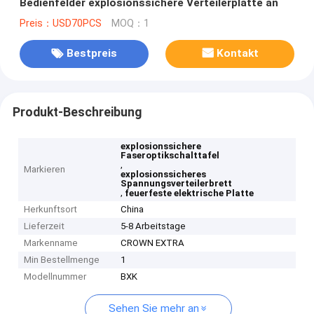
Bedienfelder explosionssichere Verteilerplatte an
Preis：USD70PCS
MOQ：1
Bestpreis
Kontakt
Produkt-Beschreibung
explosionssichere
Faseroptikschalttafel
,
Markieren
explosionssicheres
Spannungsverteilerbrett
,
feuerfeste elektrische Platte
Herkunftsort
China
Lieferzeit
5-8 Arbeitstage
Markenname
CROWN EXTRA
Min Bestellmenge
1
Modellnummer
BXK
Sehen Sie mehr an