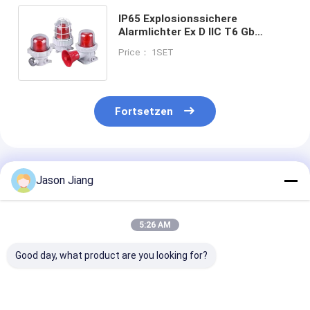
IP65 Explosionssichere
Alarmlichter Ex D IIC T6 Gb
Witterungssichere Alarmlichter
Price： 1SET
220VAC/50Hz Spannung
Fortsetzen
Empfohlene Produkte
Jason Jiang
5:26 AM
Good day, what product are you looking for?
Explosionssichere
Rot Gelb Blau und
120180DB