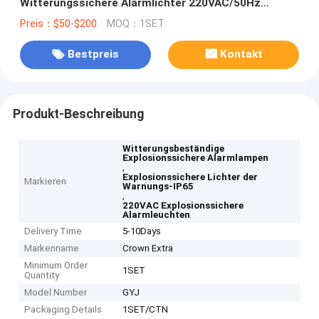
Witterungssichere Alarmlichter 220VAC/50Hz
Spannung
Preis：$50-$200
MOQ：1SET
Bestpreis
Kontakt
Produkt-Beschreibung
Witterungsbeständige
Explosionssichere Alarmlampen
,
Explosionssichere Lichter der
Markieren
Warnungs-IP65
,
220VAC Explosionssichere
Alarmleuchten
Delivery Time
5-10Days
Markenname
Crown Extra
Minimum Order
1SET
Quantity
Model Number
GYJ
Packaging Details
1SET/CTN