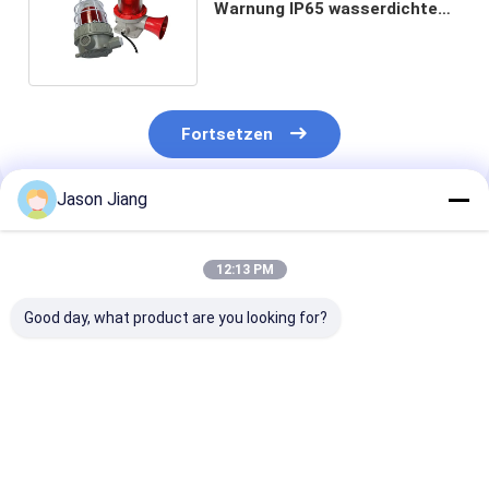
Warnung IP65 wasserdichte
Feuergefahr-Plätze 5w 10W
Fortsetzen
Jason Jiang
Empfohlene Produkte
12:13 PM
Good day, what product are you looking for?
Stromverbrauch 5
Lebensdauer 50000
Gelbe
bis 40W
Stunden
explosionsges
Explosionsgeschützte
Explosionsgeschützte
Alarmleuchten