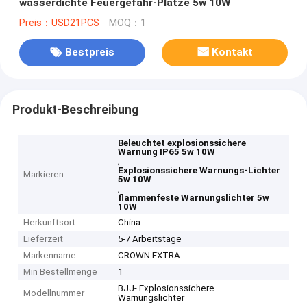
wasserdichte Feuergefahr-Plätze 5w 10W
Preis：USD21PCS
MOQ：1
Bestpreis
Kontakt
Produkt-Beschreibung
Beleuchtet explosionssichere
Warnung IP65 5w 10W
,
Explosionssichere Warnungs-Lichter
Markieren
5w 10W
,
flammenfeste Warnungslichter 5w
10W
Herkunftsort
China
Lieferzeit
5-7 Arbeitstage
Markenname
CROWN EXTRA
Min Bestellmenge
1
BJJ- Explosionssichere
Modellnummer
Warnungslichter