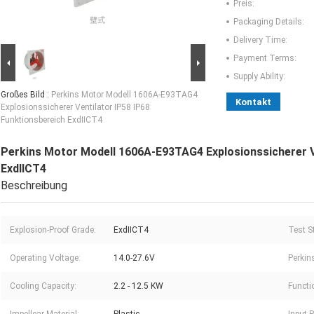
Preis:
Packaging Details:
Delivery Time:
Payment Terms:
Supply Ability:
Großes Bild :
Perkins Motor Modell 1606A-E93TAG4
Kontakt
Explosionssicherer Ventilator IP58 IP68
Funktionsbereich ExdIICT4
Perkins Motor Modell 1606A-E93TAG4 Explosionssicherer Ve
ExdIICT4
Beschreibung
Explosion-Proof Grade:
ExdIICT4
Test S
Operating Voltage:
14.0-27.6V
Perkin
Cooling Capacity:
2.2 - 12.5 KW
Functi