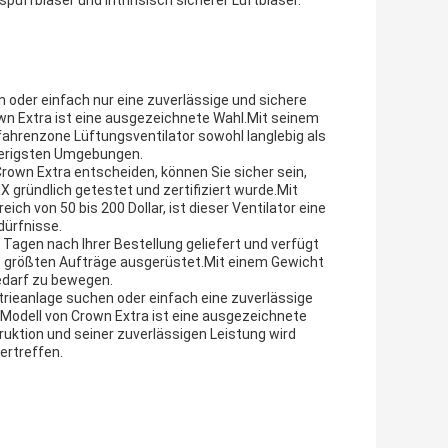
puffbläser und intrinsisch sicherer Luftbläser.
en oder einfach nur eine zuverlässige und sichere
wn Extra ist eine ausgezeichnete Wahl.Mit seinem
fahrenzone Lüftungsventilator sowohl langlebig als
wierigsten Umgebungen.
rown Extra entscheiden, können Sie sicher sein,
X gründlich getestet und zertifiziert wurde.Mit
h von 50 bis 200 Dollar, ist dieser Ventilator eine
dürfnisse.
0 Tagen nach Ihrer Bestellung geliefert und verfügt
ie größten Aufträge ausgerüstet.Mit einem Gewicht
Bedarf zu bewegen.
strieanlage suchen oder einfach eine zuverlässige
-Modell von Crown Extra ist eine ausgezeichnete
ruktion und seiner zuverlässigen Leistung wird
ertreffen.