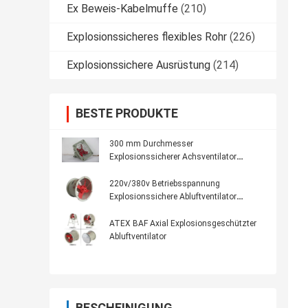
Ex Beweis-Kabelmuffe
(210)
Explosionssicheres flexibles Rohr
(226)
Explosionssichere Ausrüstung
(214)
BESTE PRODUKTE
300 mm Durchmesser
Explosionssicherer Achsventilator
einschließlich Lüftungskühl-Extraktion
220v/380v Betriebsspannung
Explosionssichere Abluftventilator
Temperaturbereich von 20°C bis 70°C
ATEX BAF Axial Explosionsgeschützter
Abluftventilator
BESCHEINIGUNG