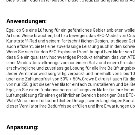
Dies ist ein feuerfester Auspuffbläser, Staubzündungssicherer Aus
Anwendungen:
Egal, ob Sie eine Lüftung für ein gefährliches Gebiet anbieten woll
Art und Weise brauchen, Luft zu bewegen, das BFC-Modell von Cro
Kunststoff-Rad und seinem fortschrittlichen Design, ist dieser Ge
auch effizient, bietet eine zuverlässige Leistung auch in den sch
Wenn Sie sich für den BFC-Explosion Proof-Auspuffventilator von C
dass Sie ein qualitativ hochwertiges Produkt erhalten, das von ATE
einer Mindestbestellmenge von nur einem Satz und einem Preisbereic
erschwingliche und zuverlässige Lösung für alle Ihre Belüftungsbe
Jeder Ventilator wird sorgfältig verpackt und innerhalb von 5 bis 1
über eine Zahlungsfrist von 50% + 50%.Crown Extra ist auch für d
von nur 250 g ist dieser Ventilator einfach zu installieren und bei 
Egal, ob Sie einen funkensicheren Lüftungsventilator für Ihre Indu
Lüftungslösung für einen gefährlichen Bereich benötigen.Das BFC
Wahl.Mit seinem fortschrittlichen Design, seiner langlebigen Konst
dieser Ventilator Ihre Bedürfnisse erfüllen und Ihre Erwartungen üb
Anpassung: