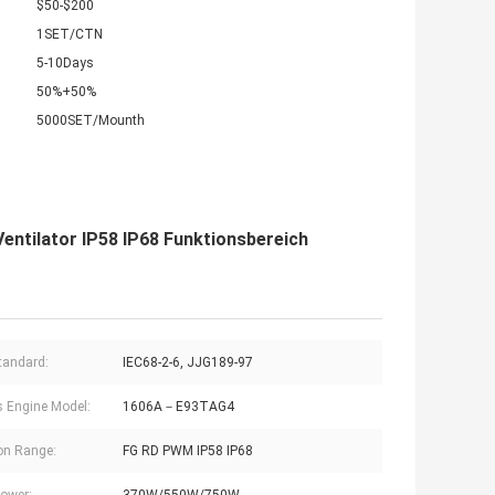
$50-$200
1SET/CTN
5-10Days
50%+50%
5000SET/Mounth
ntilator IP58 IP68 Funktionsbereich
tandard:
IEC68-2-6, JJG189-97
s Engine Model:
1606A－E93TAG4
on Range:
FG RD PWM IP58 IP68