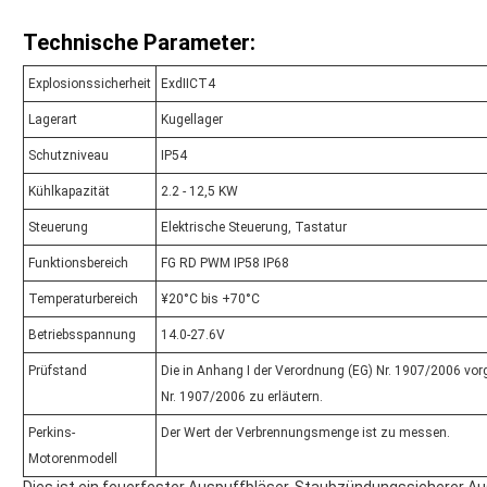
Technische Parameter:
Explosionssicherheit
ExdIICT4
Lagerart
Kugellager
Schutzniveau
IP54
Kühlkapazität
2.2 - 12,5 KW
Steuerung
Elektrische Steuerung, Tastatur
Funktionsbereich
FG RD PWM IP58 IP68
Temperaturbereich
¥20°C bis +70°C
Betriebsspannung
14.0-27.6V
Prüfstand
Die in Anhang I der Verordnung (EG) Nr. 1907/2006 vor
Nr. 1907/2006 zu erläutern.
Perkins-
Der Wert der Verbrennungsmenge ist zu messen.
Motorenmodell