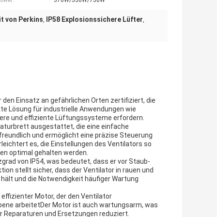
Power:
370W/550W/750W
t von Perkins
IP58 Explosionssichere Lüfter
,
,
 den Einsatz an gefährlichen Orten zertifiziert, die
kte Lösung für industrielle Anwendungen wie
here und effiziente Lüftungssysteme erfordern.
taturbrett ausgestattet, die eine einfache
reundlich und ermöglicht eine präzise Steuerung
eichtert es, die Einstellungen des Ventilators so
gen optimal gehalten werden.
zgrad von IP54, was bedeutet, dass er vor Staub-
on stellt sicher, dass der Ventilator in rauen und
 hält und die Notwendigkeit häufiger Wartung
ffizienter Motor, der den Ventilator
sebene arbeitetDer Motor ist auch wartungsarm, was
er Reparaturen und Ersetzungen reduziert.