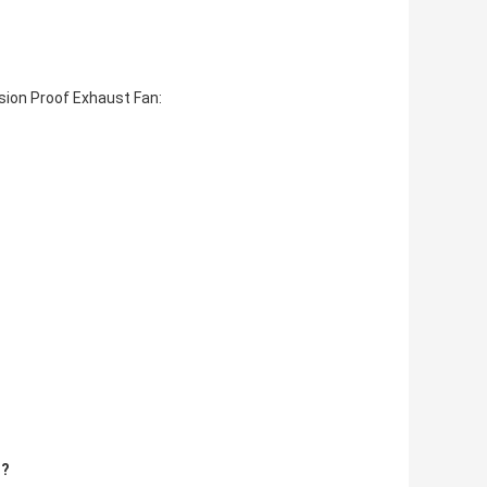
osion Proof Exhaust Fan:
t?