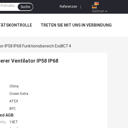
Referenzen
Suche
|
German
TÄTSKONTROLLE
TRETEN SIE MIT UNS IN VERBINDUNG
or IP58 IP68 Funktionsbereich ExdIICT4
rer Ventilator IP58 IP68
China
Crown Extra
ATEX
BFC
nd AGB:
ity:
1SET