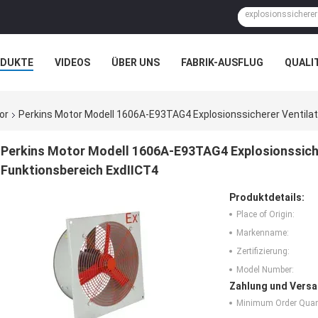
ODUKTE
VIDEOS
ÜBER UNS
FABRIK-AUSFLUG
QUALI
N
FÄLLE
or
Perkins Motor Modell 1606A-E93TAG4 Explosionssicherer Ventilat
Perkins Motor Modell 1606A-E93TAG4 Explosionssiche
Funktionsbereich ExdIICT4
Produktdetails:
Place of Origin:
Markenname:
Zertifizierung:
Model Number:
Zahlung und Versa
Minimum Order Quant