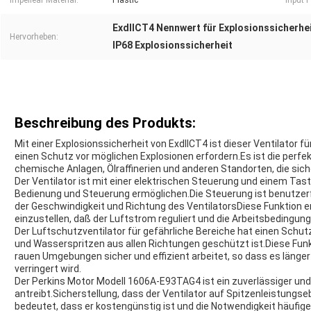
Impellear Material:
Plastic
Input 
ExdIICT4 Nennwert für Explosionssicherhei
Hervorheben:
IP68 Explosionssicherheit
Beschreibung des Produkts:
Mit einer Explosionssicherheit von ExdIICT4 ist dieser Ventilator für
einen Schutz vor möglichen Explosionen erfordern.Es ist die perfe
chemische Anlagen, Ölraffinerien und anderen Standorten, die sic
Der Ventilator ist mit einer elektrischen Steuerung und einem Tas
Bedienung und Steuerung ermöglichen.Die Steuerung ist benutzerf
der Geschwindigkeit und Richtung des VentilatorsDiese Funktion erl
einzustellen, daß der Luftstrom reguliert und die Arbeitsbedingun
Der Luftschutzventilator für gefährliche Bereiche hat einen Schut
und Wasserspritzen aus allen Richtungen geschützt ist.Diese Funkti
rauen Umgebungen sicher und effizient arbeitet, so dass es länger
verringert wird.
Der Perkins Motor Modell 1606A-E93TAG4 ist ein zuverlässiger und e
antreibt.Sicherstellung, dass der Ventilator auf Spitzenleistung
bedeutet, dass er kostengünstig ist und die Notwendigkeit häufig