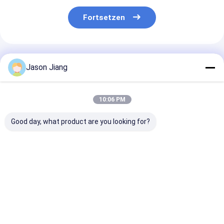
Fortsetzen
Empfohlene Produkte
Jason Jiang
10:06 PM
Good day, what product are you looking for?
Messingbeschichtung
Gefährliche Zone1
IP66 WF2
Silber
Abteilung1
Sprengsichere
Explosivatmosphäre
Explosionssichere
Stecker und
Stecker und
Steckdose mit
Steckdose
Steckdose
Spannung
Kompatibel mi
Bestpreis
Bestpreis
Bestprei
Nennstrom 32A
220380VAC und
380VAC Span
Industrieelektrische
IP66-Schutzniveau
Anschlusssystem
für industrielle
Energie