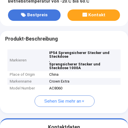
Betriebstemperatur von -20.C bis 60.C
Bestpreis
Kontakt
Produkt-Beschreibung
IP54 Sprengsicherer Stecker und
Steckdose
Markieren
,
Sprengsicherer Stecker und
Steckdose 1000A
Place of Origin
China
Markenname
Crown Extra
Model Number
AC8060
Sehen Sie mehr an
Kontaktdaten