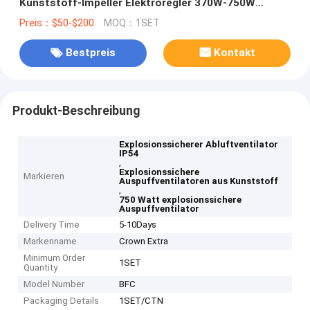
Kunststoff-Impeller Elektroregler 370W-750W
Leistung 2,2-12,5 KW Kühlung
Preis：$50-$200
MOQ：1SET
Bestpreis
Kontakt
Produkt-Beschreibung
Explosionssicherer Abluftventilator
IP54
,
Explosionssichere
Markieren
Auspuffventilatoren aus Kunststoff
,
750 Watt explosionssichere
Auspuffventilator
Delivery Time
5-10Days
Markenname
Crown Extra
Minimum Order
1SET
Quantity
Model Number
BFC
Packaging Details
1SET/CTN