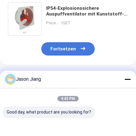
IP54-Explosionssichere
Auspuffventilator mit Kunststoff-
Impeller Elektroregler 370W-750W
Price： 1SET
Leistung 2,2-12,5 KW Kühlung
Fortsetzen
Empfohlene Produkte
Jason Jiang
9:45 PM
Good day, what product are you looking for?
1450r m
90-1500 Watt
1450r m intrin