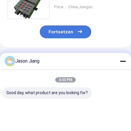
gefährlichen Bereiche im
Price： China,Jiangsu
Freien/industriell
Fortsetzen
Empfohlene Produkte
Jason Jiang
3:33 PM
Good day, what product are you looking for?
Korrosionsbeständigkeit
220V/380V
IIB T4 ATEX Ve
IP 65 380V
elektrische
Flammenfeste
elektrische
flammsichere
Schalttafeln
Flammschutzsteuerungsanlagen
Steuerungen
Explosionsges