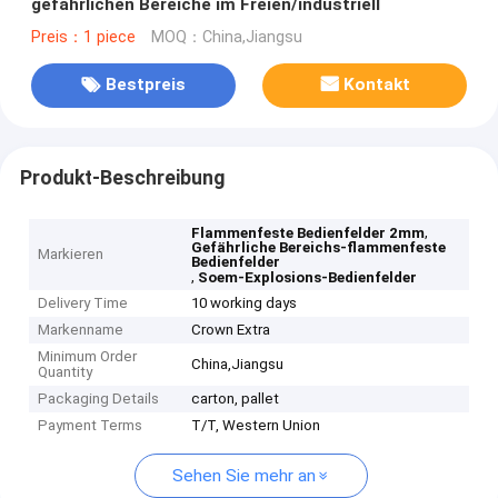
gefährlichen Bereiche im Freien/industriell
Preis：1 piece
MOQ：China,Jiangsu
Bestpreis
Kontakt
Produkt-Beschreibung
,
Flammenfeste Bedienfelder 2mm
Gefährliche Bereichs-flammenfeste
Markieren
Bedienfelder
,
Soem-Explosions-Bedienfelder
Delivery Time
10 working days
Markenname
Crown Extra
Minimum Order
China,Jiangsu
Quantity
Packaging Details
carton, pallet
Payment Terms
T/T, Western Union
Sehen Sie mehr an