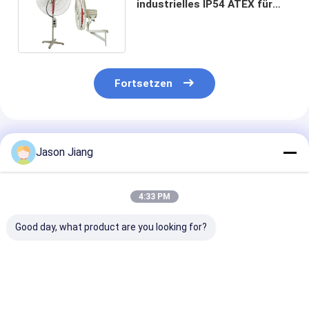
industrielles IP54 ATEX für
Bergbau und Baumaschinen
Fortsetzen
Empfohlene Produkte
Jason Jiang
4:33 PM
Good day, what product are you looking for?
ATEX Explosion
ATEX Portable
Ex-Kennzeich
proof portable fan
Ventilation Axial
Ex Db IIC T4 G
blower with Duct
Blower for Oil
explosionsges