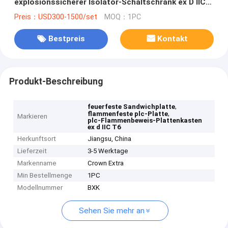
explosionssicherer Isolator-Schaltschrank ex D IIC
T6
Preis：USD300-1500/set
MOQ：1PC
Bestpreis
Kontakt
Produkt-Beschreibung
,
feuerfeste Sandwichplatte
,
flammenfeste plc-Platte
Markieren
plc-Flammenbeweis-Plattenkasten
ex d IIC T6
Herkunftsort
Jiangsu, China
Lieferzeit
3-5 Werktage
Markenname
Crown Extra
Min Bestellmenge
1PC
Modellnummer
BXK
Sehen Sie mehr an