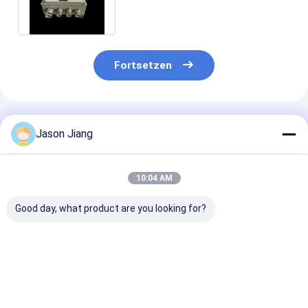
T6
Fortsetzen
Empfohlene Produkte
Jason Jiang
10:04 AM
Good day, what product are you looking for?
Korrosionsbeständigkeit
220V/380V
IIB T4 ATEX Ve
IP 65 380V
elektrische
Flammenfeste
elektrische
flammsichere
Schalttafeln
Flammschutzsteuerungsanlagen
Steuerungen
Explosionsges
Explosionssichere
Schalttafel
Bestpreis
Bestpreis
Bestprei