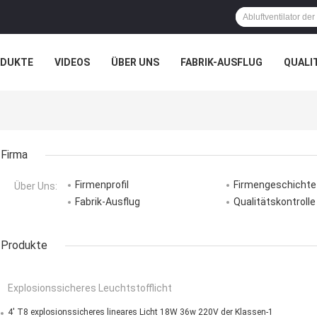
ODUKTE
VIDEOS
ÜBER UNS
FABRIK-AUSFLUG
QUALI
N
FÄLLE
Firma
Firmenprofil
Firmengeschichte
Über Uns:
Fabrik-Ausflug
Qualitätskontrolle
Produkte
Explosionssicheres Leuchtstofflicht
4' T8 explosionssicheres lineares Licht 18W 36w 220V der Klassen-1