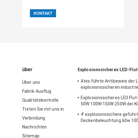
über
Explosionssicheres LED-Flut
Atex führte Antibeweis der
Über uns
explosionssicheren industrie
Fabrik-Ausflug
geführten beleuchtenden Z
Explosionssicheres LED Flut
150w 185w
Qualitätskontrolle
50W 100W 150W 250W der Kla
Treten Sie mit uns in
1 Atex
4' explosionssichere geführ
Verbindung
Deckenbeleuchtung 60w 10
Nachrichten
Sitemap