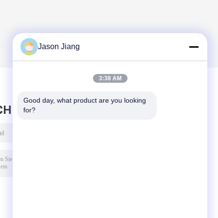
Jason Jiang
3:38 AM
Good day, what product are you looking 
CHRICHT HINTERLASSEN
for?