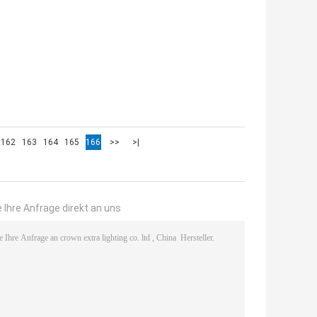
162
163
164
165
166
>>
>|
 Ihre Anfrage direkt an uns