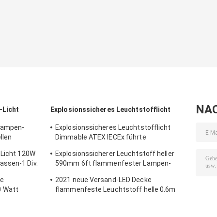
NA
-Licht
Explosionssicheres Leuchtstofflicht
 Lampen-
Explosionssicheres Leuchtstofflicht
llen
Dimmable ATEX IECEx führte
onen-1 120w
Leuchtröhre T5 T8
-Licht 120W
Explosionssicherer Leuchtstoff heller
ssen-1 Div.
590mm 6ft flammenfester Lampen-
Notfall des Edelstahl-
te
2021 neue Versand-LED Decke
0 Watt
flammenfeste Leuchtstoff helle 0.6m
1,2 M