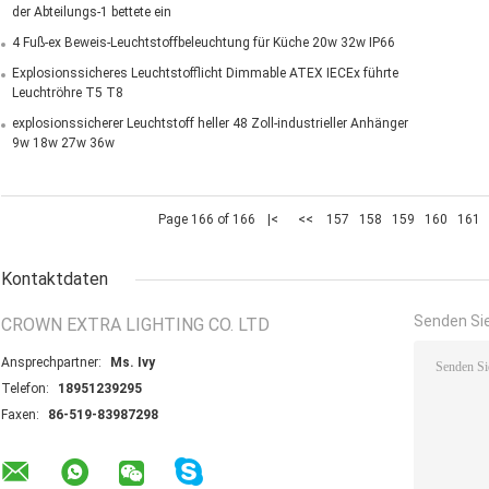
der Abteilungs-1 bettete ein
4 Fuß-ex Beweis-Leuchtstoffbeleuchtung für Küche 20w 32w IP66
Explosionssicheres Leuchtstofflicht Dimmable ATEX IECEx führte
Leuchtröhre T5 T8
explosionssicherer Leuchtstoff heller 48 Zoll-industrieller Anhänger
9w 18w 27w 36w
Page 166 of 166
|<
<<
157
158
159
160
161
Kontaktdaten
Senden Sie
CROWN EXTRA LIGHTING CO. LTD
Ansprechpartner:
Ms. Ivy
Telefon:
18951239295
Faxen:
86-519-83987298