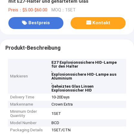
mit E27-Halter und gehärtetem Glas
Preis：$5.00-$60.00
MOQ：1SET
Bestpreis
Kontakt
Produkt-Beschreibung
E27 Explosionssichere HID-Lampe
für den Halter
,
Explosionssichere HID-Lampe aus
Markieren
Aluminium
,
Geheiztes Glas Linsen
Explosionssicher HID
Delivery Time
10-20Days
Markenname
Crown Extra
Minimum Order
1SET
Quantity
Model Number
BCD
Packaging Details
1SET/CTN