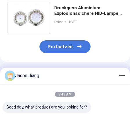
Druckguss Aluminium
Explosionssichere HID-Lampe
mit E27-Halter und gehärtetem
Price： 1SET
Glas
Fortsetzen
Empfohlene Produkte
Jason Jiang
8:43 AM
Good day, what product are you looking for?
ATEX-zertifizierte
Druckguss-
E27