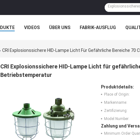
ODUKTE
VIDEOS
ÜBER UNS
FABRIK-AUSFLUG
QUALI
N
FÄLLE
CRI Explosionssichere HID-Lampe Licht Für Gefährliche Bereiche 70 
CRI Explosionssichere HID-Lampe Licht für gefährlich
Betriebstemperatur
Produktdetails:
Place of Origin:
Markenname:
Zertifizierung:
Model Number:
Zahlung und Versa
Minimum Order Quant