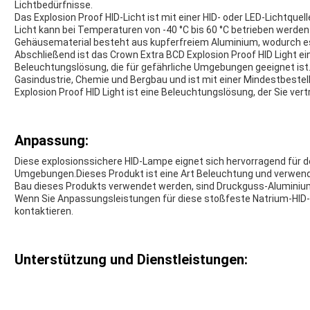
Lichtbedürfnisse.
Das Explosion Proof HID-Licht ist mit einer HID- oder LED-Lichtquell
Licht kann bei Temperaturen von -40 °C bis 60 °C betrieben werde
Gehäusematerial besteht aus kupferfreiem Aluminium, wodurch es 
Abschließend ist das Crown Extra BCD Explosion Proof HID Light ei
Beleuchtungslösung, die für gefährliche Umgebungen geeignet ist.Es 
Gasindustrie, Chemie und Bergbau und ist mit einer Mindestbestel
Explosion Proof HID Light ist eine Beleuchtungslösung, der Sie ver
Anpassung:
Diese explosionssichere HID-Lampe eignet sich hervorragend für d
Umgebungen.Dieses Produkt ist eine Art Beleuchtung und verwendet
Bau dieses Produkts verwendet werden, sind Druckguss-Aluminium,
Wenn Sie Anpassungsleistungen für diese stoßfeste Natrium-HID-L
kontaktieren.
Unterstützung und Dienstleistungen: