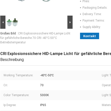
Preis:
Packaging Details:
Delivery Time:
Payment Terms:
Supply Ability:
Großes Bild :
CRI Explosionssichere HID-Lampe Licht
Kontakt
für gefährliche Bereiche 70 CRI -40°C-50°C
Betriebstemperatur
CRI Explosionssichere HID-Lampe Licht für gefährliche Ber
Beschreibung
Working Temperature:
-40℃-50℃
Light 
Cri:
70
Operat
Color Temperature:
5000K
Light 
Ip Degree:
IP65
Materi