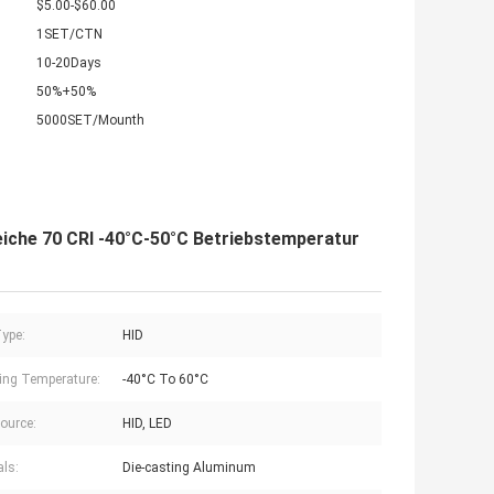
$5.00-$60.00
1SET/CTN
10-20Days
50%+50%
5000SET/Mounth
eiche 70 CRI -40°C-50°C Betriebstemperatur
Type:
HID
ing Temperature:
-40°C To 60°C
Source:
HID, LED
als:
Die-casting Aluminum