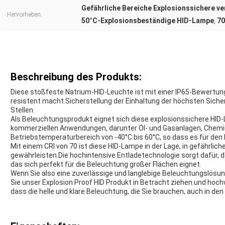
Gefährliche Bereiche Explosionssichere v
Hervorheben:
50°C-Explosionsbeständige HID-Lampe
70
,
Beschreibung des Produkts:
Diese stoßfeste Natrium-HID-Leuchte ist mit einer IP65-Bewertu
resistent macht.Sicherstellung der Einhaltung der höchsten Siche
Stellen.
Als Beleuchtungsprodukt eignet sich diese explosionssichere HID-Le
kommerziellen Anwendungen, darunter Öl- und Gasanlagen, Chemi
Betriebstemperaturbereich von -40°C bis 60°C, so dass es für den
Mit einem CRI von 70 ist diese HID-Lampe in der Lage, in gefährlic
gewährleisten.Die hochintensive Entladetechnologie sorgt dafür, da
das sich perfekt für die Beleuchtung großer Flächen eignet.
Wenn Sie also eine zuverlässige und langlebige Beleuchtungslösun
Sie unser Explosion Proof HID Produkt in Betracht ziehen.und hochw
dass die helle und klare Beleuchtung, die Sie brauchen, auch in 