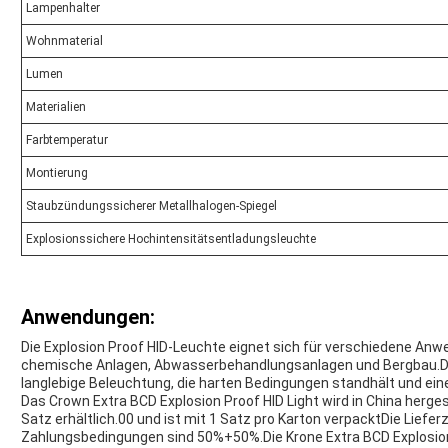
Lampenhalter
Wohnmaterial
Lumen
Materialien
Farbtemperatur
Montierung
Staubzündungssicherer Metallhalogen-Spiegel
Explosionssichere Hochintensitätsentladungsleuchte
Anwendungen:
Die Explosion Proof HID-Leuchte eignet sich für verschiedene Anwen
chemische Anlagen, Abwasserbehandlungsanlagen und Bergbau.Di
langlebige Beleuchtung, die harten Bedingungen standhält und eine
Das Crown Extra BCD Explosion Proof HID Light wird in China herges
Satz erhältlich.00 und ist mit 1 Satz pro Karton verpacktDie Liefer
Zahlungsbedingungen sind 50%+50%.Die Krone Extra BCD Explosion Pro