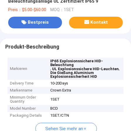
Beleuchtungsanlage UL Zertifiziert IP65 9
Preis：$5.00-$60.00
MOQ：1SET
Bestpreis
Kontakt
Produkt-Beschreibung
IP65 Explosionssichere HID-
Beleuchtung
Markieren
,
,
UL Explosionssichere HID-Leuchten
Die Gießung Aluminium
Explosionssicherheit HID
Delivery Time
10-20Days
Markenname
Crown Extra
Minimum Order
1SET
Quantity
Model Number
BCD
Packaging Details
1SET/CTN
Sehen Sie mehr an