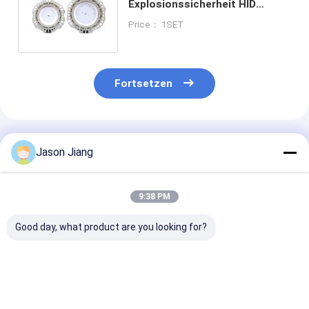
Explosionssicherheit HID
Beleuchtungsanlage UL
Price： 1SET
Zertifiziert IP65 9
Fortsetzen
Empfohlene Produkte
Jason Jiang
9:38 PM
Good day, what product are you looking for?
ATEX-zertifizierte
Druckguss-
E27
Explosionssichere
Aluminium-
Explosionssic
HID-Lampe IP65-
Sprengsicherung
HID-Lampen f