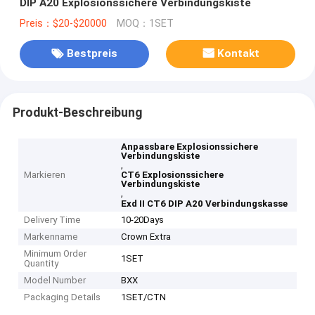
DIP A20 Explosionssichere Verbindungskiste
Preis：$20-$20000
MOQ：1SET
Bestpreis
Kontakt
Produkt-Beschreibung
Anpassbare Explosionssichere
Verbindungskiste
,
Markieren
CT6 Explosionssichere
Verbindungskiste
,
Exd II CT6 DIP A20 Verbindungskasse
Delivery Time
10-20Days
Markenname
Crown Extra
Minimum Order
1SET
Quantity
Model Number
BXX
Packaging Details
1SET/CTN