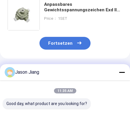
Anpassbares
Gewichtsspannungszeichen Exd II
CT6 DIP A20 Explosionssichere
Price： 1SET
Verbindungskiste
Fortsetzen
Empfohlene Produkte
Jason Jiang
11:35 AM
Good day, what product are you looking for?
IP66
ATEX-zertifizierte
IP66 Gusse