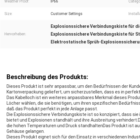
Weather Proof:
IP66
Catego
Size:
Customer Settings
Instal
Explosionssichere Verbindungskiste für d
Explosionssichere Verbindungskiste für 
Hervorheben:
Elektrostatische Sprüh-Explosionssicher
Beschreibung des Produkts:
Dieses Produkt ist sehr anpassbar, um den Bedürfnissen der Kunde
Kartonverpackung geliefert, um sicherzustellen, dass es in perf
Das Kabelloch ist ein weiteres anpassbares Merkmal dieses Produ
Löcher wählen, die sie benötigen, um ihren spezifischen Bedürfni
daß das Produkt perfekt in jede Anlage passt.
Die Explosionssichere Verbindungskiste ist so konzipiert, dass sie
bietet und Explosionen standhält und ihre Ausbreitung verhindert.
die hohen Temperaturen und Druck standhaltenDas Produkt ist auc
Gehäuse gelangen.
Dieses Produkt eignet sich für den Einsatz in verschiedenen Indust