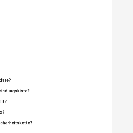
kiste?
rbindungskiste?
llt?
ox?
icherheitskette?