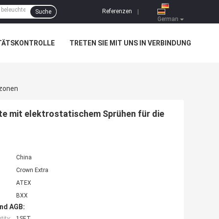
Referenzen
Suche
|
German
TÄTSKONTROLLE
TRETEN SIE MIT UNS IN VERBINDUNG
bzonen
e mit elektrostatischem Sprühen für die
China
Crown Extra
ATEX
BXX
nd AGB:
ity:
1SET