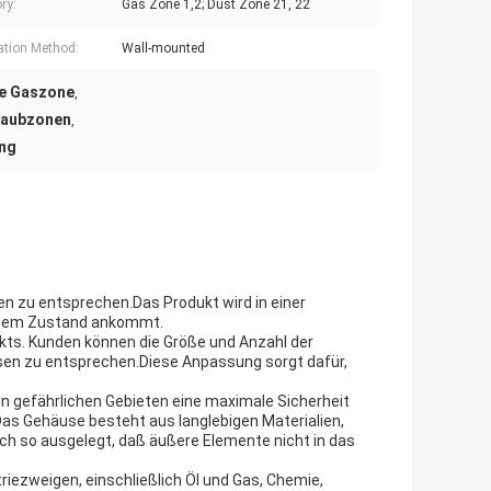
ry:
Gas Zone 1,2; Dust Zone 21, 22
lation Method:
Wall-mounted
ie Gaszone
,
Staubzonen
,
ung
n zu entsprechen.Das Produkt wird in einer
ektem Zustand ankommt.
kts. Kunden können die Größe und Anzahl der
ssen zu entsprechen.Diese Anpassung sorgt dafür,
 in gefährlichen Gebieten eine maximale Sicherheit
Das Gehäuse besteht aus langlebigen Materialien,
h so ausgelegt, daß äußere Elemente nicht in das
riezweigen, einschließlich Öl und Gas, Chemie,