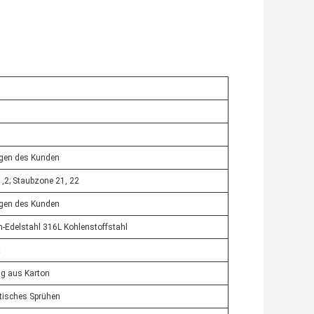
ngen des Kunden
,2; Staubzone 21, 22
ngen des Kunden
-Edelstahl 316L Kohlenstoffstahl
t
g aus Karton
atisches Sprühen