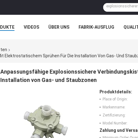
ODUKTE
VIDEOS
ÜBER UNS
FABRIK-AUSFLUG
QUALI
N
FÄLLE
sten
t Elektrostatischem Sprühen Für Die Installation Von Gas- Und Stau
Anpassungsfähige Explosionssichere Verbindungskist
Installation von Gas- und Staubzonen
Produktdetails:
Place of Origin:
Markenname:
Zertifizierung:
Model Number:
Zahlung und Versa
Minimum Order Quant