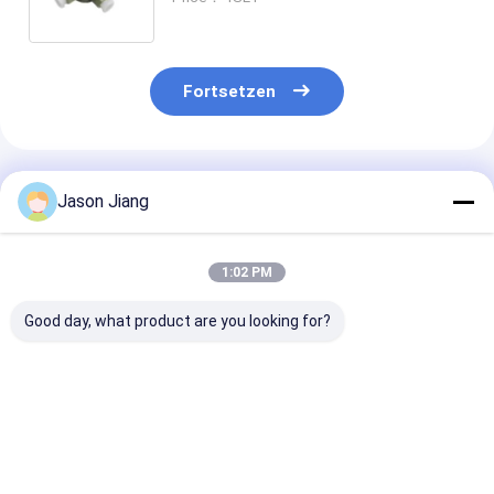
Fortsetzen
Empfohlene Produkte
Jason Jiang
1:02 PM
Good day, what product are you looking for?
IP66
ATEX-zertifizierte
IP66 Gusse
Explosionssichere
IP66-
Aluminium
Verbindungskiste
Explosionssichere
Wasserdicht
aus gegossenem
Verbindungskiste
220V/380VAC 
Aluminium
Endkiste 1/2/3/4-
5Way
Bestpreis
Bestpreis
Bestprei
Wege G1/2'' G3/4'
Explosionssic