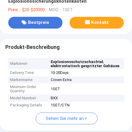
Explosionssicherungsknotenkasten
Preis：$20-$20000
MOQ：1SET
Bestpreis
Kontakt
Produkt-Beschreibung
,
Explosionsschutzschachtel
Markieren
elektrostatisch gespritzter Gehäuse
Delivery Time
10-20Days
Markenname
Crown Extra
Minimum Order
1SET
Quantity
Model Number
BXX
Packaging Details
1SET/CTN
Sehen Sie mehr an