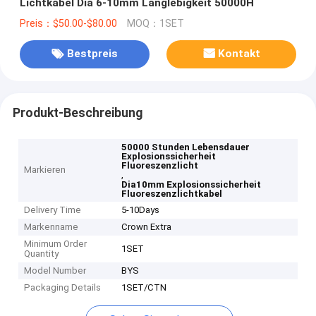
Lichtkabel Dia 6-10mm Langlebigkeit 50000H
Preis：$50.00-$80.00
MOQ：1SET
Bestpreis
Kontakt
Produkt-Beschreibung
50000 Stunden Lebensdauer
Explosionssicherheit
Fluoreszenzlicht
Markieren
,
Dia10mm Explosionssicherheit
Fluoreszenzlichtkabel
Delivery Time
5-10Days
Markenname
Crown Extra
Minimum Order
1SET
Quantity
Model Number
BYS
Packaging Details
1SET/CTN