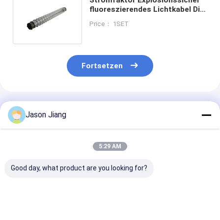
fluoreszierendes Lichtkabel Dia
6-10mm Langlebigkeit 50000H
Price： 1SET
Fortsetzen
Empfohlene Produkte
Jason Jiang
5:29 AM
Good day, what product are you looking for?
Explosionssichere
CRI Ra70
Lampen
Leuchtstoffleuchten
Explosionsbeständige
Lichtwirksamk