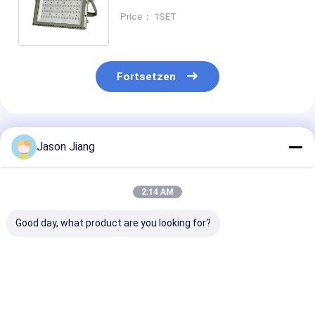
Spannungsbewertung IP66
Price： 1SET
Wasserdicht 50000h
Lebensdauer
Fortsetzen
Empfohlene Produkte
Jason Jiang
2:14 AM
Good day, what product are you looking for?
ATEX/IECEx
ATEX/IECEx
Explosionsges
Explosionssicherheit
explosionsgeschützte
LED-
LED
LED-Leuchtmittel
Straßenbeleuc
Straßenbeleuchtung
50-400 Watt für
LED-Leuchtmit