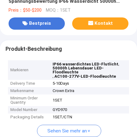
Spannungsbewertung IP66 Wasserdicht 50000h
Lebensdauer
Preis：$50-$200
MOQ：1SET
Bestpreis
Kontakt
Produkt-Beschreibung
,
IP66 wasserdichtes LED-Flutlicht
50000h Lebensdauer LED-
Markieren
Floodleuchte
,
AC100-277V-LED-Floodleuchte
Delivery Time
5-10Days
Markenname
Crown Extra
Minimum Order
1SET
Quantity
Model Number
GYD970
Packaging Details
1SET/CTN
Sehen Sie mehr an