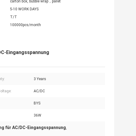
carton box, bubble wrap，pallet
5-10 WORK DAYS
T/T
100000pcs/month
/DC-Eingangsspannung
ty:
3 Years
Voltage:
AC/DC
BYS
36W
ng für AC/DC-Eingangsspannung
,