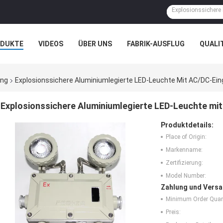
ODUKTE
VIDEOS
ÜBER UNS
FABRIK-AUSFLUG
QUALI
N
FÄLLE
ung
Explosionssichere Aluminiumlegierte LED-Leuchte Mit AC/DC-E
Explosionssichere Aluminiumlegierte LED-Leuchte m
Produktdetails:
Place of Origin:
Markenname:
Zertifizierung:
Model Number:
Zahlung und Versa
Minimum Order Quant
Preis: