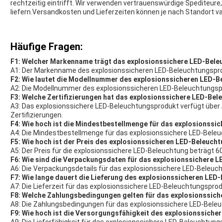
rechtzeitig eintrifft. Wir verwenden vertrauenswürdige Spediteure,
liefern.Versandkosten und Lieferzeiten können je nach Standort var
Häufige Fragen:
F1: Welcher Markenname trägt das explosionssichere LED-Bel
A1: Der Markenname des explosionssicheren LED-Beleuchtungspro
F2: Wie lautet die Modellnummer des explosionssicheren LED-
A2: Die Modellnummer des explosionssicheren LED-Beleuchtungsp
F3: Welche Zertifizierungen hat das explosionssichere LED-Be
A3: Das explosionssichere LED-Beleuchtungsprodukt verfügt über 
Zertifizierungen.
F4: Wie hoch ist die Mindestbestellmenge für das explosionss
A4: Die Mindestbestellmenge für das explosionssichere LED-Beleu
F5: Wie hoch ist der Preis des explosionssicheren LED-Beleuc
A5: Der Preis für die explosionssichere LED-Beleuchtung beträgt 6
F6: Wie sind die Verpackungsdaten für das explosionssichere
A6: Die Verpackungsdetails für das explosionssichere LED-Beleuch
F7: Wie lange dauert die Lieferung des explosionssicheren LE
A7: Die Lieferzeit für das explosionssichere LED-Beleuchtungsprod
F8: Welche Zahlungsbedingungen gelten für das explosionssic
A8: Die Zahlungsbedingungen für das explosionssichere LED-Bele
F9: Wie hoch ist die Versorgungsfähigkeit des explosionssich