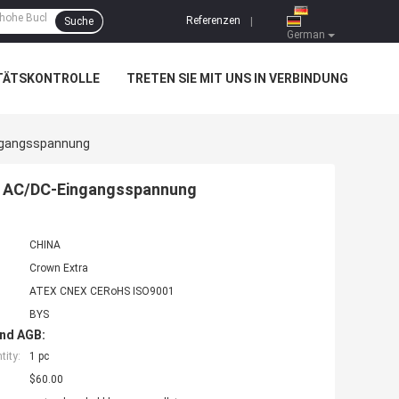
Referenzen
Suche
|
German
TÄTSKONTROLLE
TRETEN SIE MIT UNS IN VERBINDUNG
ingangsspannung
it AC/DC-Eingangsspannung
CHINA
Crown Extra
ATEX CNEX CERoHS ISO9001
BYS
nd AGB:
ity:
1 pc
$60.00