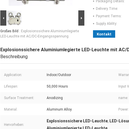
Packaging Details:
Delivery Time:
Payment Terms:
Supply Ability:
Großes Bild :
Explosionssichere Aluminiumlegierte
Kontakt
LED-Leuchte mit AC/DC-Eingangsspannung
Explosionssichere Aluminiumlegierte LED-Leuchte mit AC
Beschreibung
Application:
Indoor/Outdoor
Warran
Lifespan:
50,000 Hours
Input 
Surface Treatment:
Anodizing
name:
Material:
Aluminum Alloy
Power:
Explosionssichere LED-Leuchte
LED-Lösu
,
Hervorheben:
Aluminiumlegierte LED-Leuchte