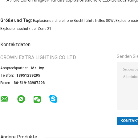
A9: Die Lieferfähigkeit für das explosionssichere LED-Beleuchtu
,
Größe und Tag:
Explosionssichere hohe Bucht führte helles 80W
Explosionssic
Explosionsschutz der Zone 21
Kontaktdaten
Senden Sie
CROWN EXTRA LIGHTING CO. LTD
Ansprechpartner:
Ms. Ivy
Telefon:
18951239295
Faxen:
86-519-83987298
Andere Produkte