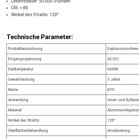
Lebensdauer: 50.000 Stunden
CRI: > 80
Winkel des Strahls: 120°
Technische Parameter:
Produktbezeichnung
Explosionssichere
Eingangsspannung
AC/DC
Farbtemperatur
6000K
Gewährleistung
3 Jahre
Name
BYS
Anwendung
Innen- und Außenb
Material
Aluminiumlegieru
Winkel des Strahls
120°
Oberflächenbehandlung
Anodisierung