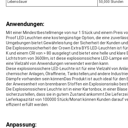
Lebensdauer
50,000 Stunden
Anwendungen:
Mit einer Mindestbestellmenge von nur 1 Stück und einem Preis von 
Proof LED Leuchten eine kostengünstige Option, die eine zuverläss
Umgebungen bietet.Gewährleistung der Sicherheit der Kunden und
Die Explosionssicherheit der Crown Extra BYS LED-Leuchten ist f
K und einem CRI von > 80 ausgelegt und bietet eine helle und klar
Lichtstrom von 3600lm, ist diese explosionssichere LED-Lampe ein
eine Vielzahl von Anwendungen verwendet werden kann.
Diese explosionssichere LED-Leuchte ist für eine Vielzahl von Anlä
chemischer Anlagen, Ölraffinerie, Tankstellen,und andere Industr
Dämpfe vorhanden sein könnenDas Produkt ist auch ideal für den E
der Anwesenheit von brennbaren Stoffen ein Explosionsrisiko best
Die Explosionssichere Leuchte ist in einer Kartonbox, in einer Blas
sicherzustellen, dass sie in gutem Zustand ankommt.Die Lieferzei
Lieferkapazität von 100000 Stück/Monat können Kunden darauf ver
effizient erfüllt werden.
Anpassung: