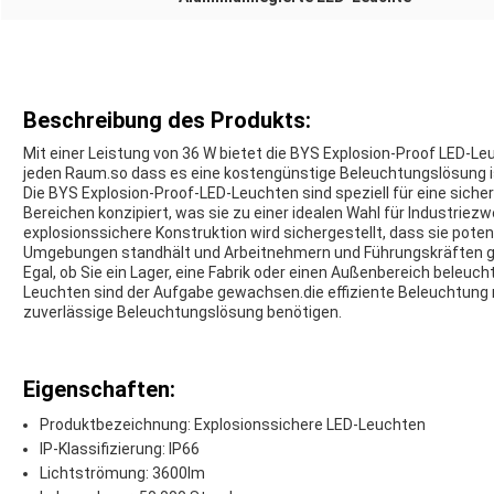
Beschreibung des Produkts:
Mit einer Leistung von 36 W bietet die BYS Explosion-Proof LED-Leu
jeden Raum.so dass es eine kostengünstige Beleuchtungslösung i
Die BYS Explosion-Proof-LED-Leuchten sind speziell für eine siche
Bereichen konzipiert, was sie zu einer idealen Wahl für Industrie
explosionssichere Konstruktion wird sichergestellt, dass sie pote
Umgebungen standhält und Arbeitnehmern und Führungskräften gl
Egal, ob Sie ein Lager, eine Fabrik oder einen Außenbereich beleu
Leuchten sind der Aufgabe gewachsen.die effiziente Beleuchtung m
zuverlässige Beleuchtungslösung benötigen.
Eigenschaften:
Produktbezeichnung: Explosionssichere LED-Leuchten
IP-Klassifizierung: IP66
Lichtströmung: 3600lm