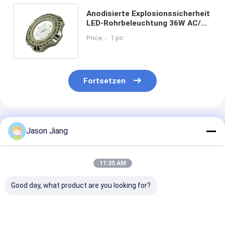
Anodisierte Explosionssicherheit
LED-Rohrbeleuchtung 36W AC/DC
Leistung CRI 6000K IP66
Price： 1 pc
Wasserdicht
Fortsetzen
Empfohlene Produkte
Jason Jiang
11:35 AM
Good day, what product are you looking for?
Hohe Helligkeit
ATEX-
Fabrik-Großha