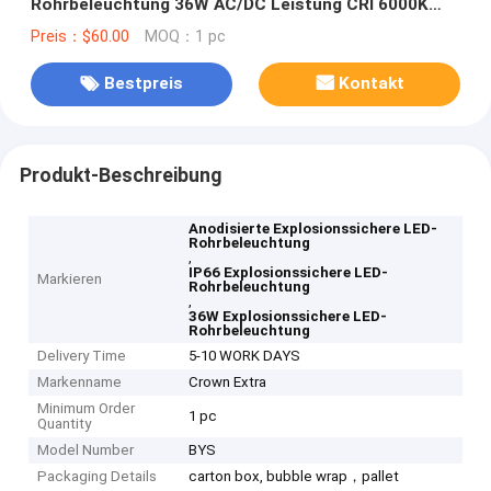
Rohrbeleuchtung 36W AC/DC Leistung CRI 6000K
IP66 Wasserdicht
Preis：$60.00
MOQ：1 pc
Bestpreis
Kontakt
Produkt-Beschreibung
Anodisierte Explosionssichere LED-
Rohrbeleuchtung
,
IP66 Explosionssichere LED-
Markieren
Rohrbeleuchtung
,
36W Explosionssichere LED-
Rohrbeleuchtung
Delivery Time
5-10 WORK DAYS
Markenname
Crown Extra
Minimum Order
1 pc
Quantity
Model Number
BYS
Packaging Details
carton box, bubble wrap，pallet