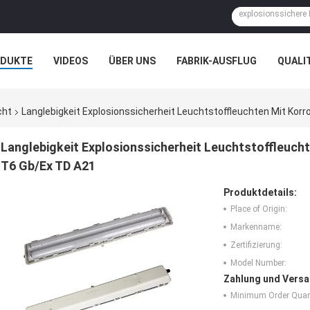
ODUKTE
VIDEOS
ÜBER UNS
FABRIK-AUSFLUG
QUALI
N
FÄLLE
cht
Langlebigkeit Explosionssicherheit Leuchtstoffleuchten Mit Korr
Langlebigkeit Explosionssicherheit Leuchtstoffleucht
T6 Gb/Ex TD A21
Produktdetails:
Place of Origin:
Markenname:
Zertifizierung:
Model Number:
Zahlung und Versa
Minimum Order Quant