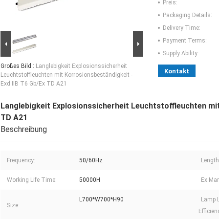
Preis:
Packaging Details:
Delivery Time:
Payment Terms:
Supply Ability:
Großes Bild :
Langlebigkeit Explosionssicherheit
Kontakt
Leuchtstoffleuchten mit Korrosionsbeständigkeit -
Exd IIB T6 Gb/Ex TD A21
Langlebigkeit Explosionssicherheit Leuchtstoffleuchten mit
TD A21
Beschreibung
Frequency:
50/60Hz
Length
Working Life Time:
50000H
Ex Mar
L700*W700*H90
Lamp 
Size:
Efficien