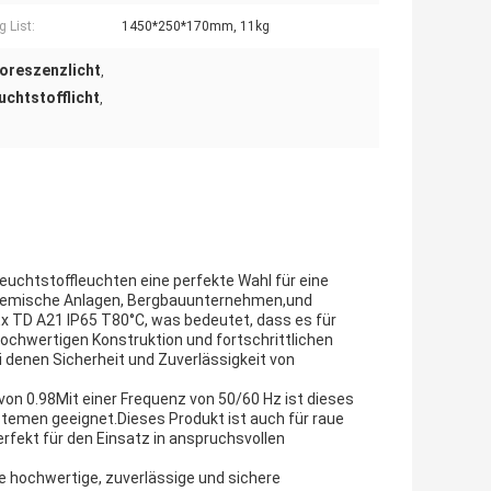
g List:
1450*250*170mm, 11kg
oreszenzlicht
,
chtstofflicht
,
uchtstoffleuchten eine perfekte Wahl für eine
e, chemische Anlagen, Bergbauunternehmen,und
Ex TD A21 IP65 T80°C, was bedeutet, dass es für
hochwertigen Konstruktion und fortschrittlichen
i denen Sicherheit und Zuverlässigkeit von
von 0.98Mit einer Frequenz von 50/60 Hz ist dieses
stemen geeignet.Dieses Produkt ist auch für raue
ekt für den Einsatz in anspruchsvollen
 hochwertige, zuverlässige und sichere