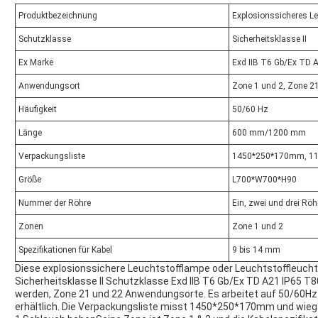
Produktbezeichnung
Explosionssicheres Le
Schutzklasse
Sicherheitsklasse II
Ex Marke
Exd IIB T6 Gb/Ex TD 
Anwendungsort
Zone 1 und 2, Zone 2
Häufigkeit
50/60 Hz
Länge
600 mm/1200 mm
Verpackungsliste
1450*250*170mm, 11
Größe
L700*W700*H90
Nummer der Röhre
Ein, zwei und drei Röh
Zonen
Zone 1 und 2
Spezifikationen für Kabel
9 bis 14 mm
Diese explosionssichere Leuchtstofflampe oder Leuchtstoffleucht
Sicherheitsklasse II Schutzklasse Exd IIB T6 Gb/Ex TD A21 IP65 T
werden, Zone 21 und 22 Anwendungsorte. Es arbeitet auf 50/60
erhältlich. Die Verpackungsliste misst 1450*250*170mm und wie