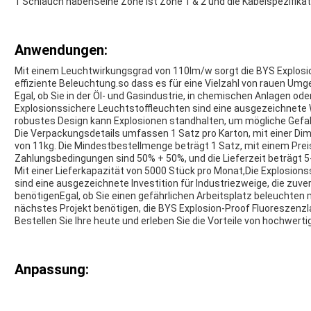
1 Schlauch habenSeine Zone ist Zone 1 & 2 und die Kabelspezifika
Anwendungen:
Mit einem Leuchtwirkungsgrad von 110lm/w sorgt die BYS Explosio
effiziente Beleuchtung.so dass es für eine Vielzahl von rauen Umg
Egal, ob Sie in der Öl- und Gasindustrie, in chemischen Anlagen od
Explosionssichere Leuchtstoffleuchten sind eine ausgezeichnete 
robustes Design kann Explosionen standhalten, um mögliche Gefa
Die Verpackungsdetails umfassen 1 Satz pro Karton, mit einer 
von 11kg. Die Mindestbestellmenge beträgt 1 Satz, mit einem Preis
Zahlungsbedingungen sind 50% + 50%, und die Lieferzeit beträgt 5
Mit einer Lieferkapazität von 5000 Stück pro Monat,Die Explosion
sind eine ausgezeichnete Investition für Industriezweige, die zu
benötigenEgal, ob Sie einen gefährlichen Arbeitsplatz beleuchten m
nächstes Projekt benötigen, die BYS Explosion-Proof Fluoreszenzl
Bestellen Sie Ihre heute und erleben Sie die Vorteile von hochwer
Anpassung: