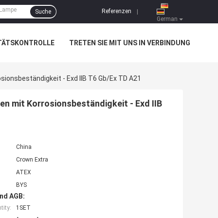
Referenzen
Suche
|
German
TÄTSKONTROLLE
TRETEN SIE MIT UNS IN VERBINDUNG
osionsbeständigkeit - Exd IIB T6 Gb/Ex TD A21
en mit Korrosionsbeständigkeit - Exd IIB
China
Crown Extra
ATEX
BYS
nd AGB:
ity:
1SET