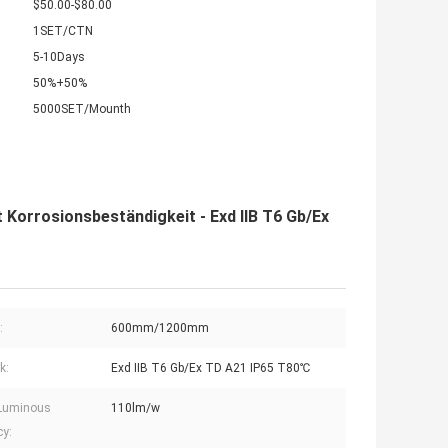
$50.00-$80.00
1SET/CTN
5-10Days
50%+50%
5000SET/Mounth
 Korrosionsbeständigkeit - Exd IIB T6 Gb/Ex
:
600mm/1200mm
k:
Exd IIB T6 Gb/Ex TD A21 IP65 T80℃
Luminous
110lm/w
cy: