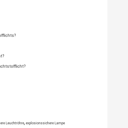
fflichts?
ht?
chtstofflicht?
,
ere Leuchtröhre
explosionssichere Lampe