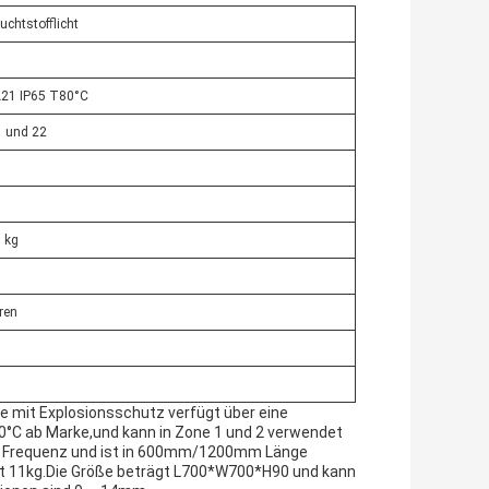
uchtstofflicht
A21 IP65 T80°C
1 und 22
 kg
ren
e mit Explosionsschutz verfügt über eine
80°C ab Marke,und kann in Zone 1 und 2 verwendet
Hz Frequenz und ist in 600mm/1200mm Länge
gt 11kg.Die Größe beträgt L700*W700*H90 und kann