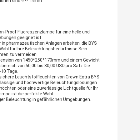
tionen sind 9 ~ 14mm.
n-Proof Fluoreszenzlampe für eine helle und
ebungen geeignet ist.
er in pharmazeutischen Anlagen arbeiten, die BYS
Wahl für Ihre Beleuchtungsbedürfnisse.Sein
hren zu vermeiden.
Dimension von 1450*250*170mm und einem Gewicht
bereich von 50,00 bis 80,00 USD pro Satz.Die
-10 Tage.
ssichere Leuchtstoffleuchten von Crown Extra BYS
verlässige und hochwertige Beleuchtungslösungen
öchten oder eine zuverlässige Lichtquelle für Ihr
ampe ist die perfekte Wahl.
tiger Beleuchtung in gefährlichen Umgebungen.