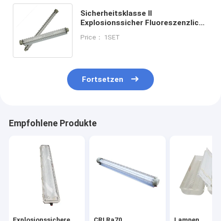
Sicherheitsklasse II
Explosionssicher Fluoreszenzlicht
600 mm/1200 mm Länge
Price： 1SET
Korrosionsbeständig 1/2/3
Rohrkabel
Fortsetzen
Empfohlene Produkte
Explosionssichere
CRI Ra70
Lampen