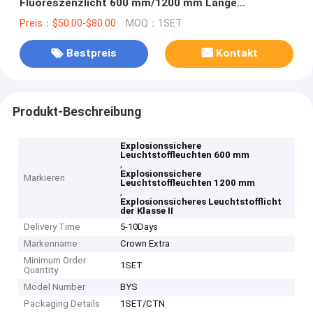
Fluoreszenzlicht 600 mm/1200 mm Länge
Korrosionsbeständig 1/2/3 Rohrkabel
Preis：$50.00-$80.00
MOQ：1SET
Bestpreis
Kontakt
Produkt-Beschreibung
Explosionssichere
Leuchtstoffleuchten 600 mm
,
Explosionssichere
Markieren
Leuchtstoffleuchten 1200 mm
,
Explosionssicheres Leuchtstofflicht
der Klasse II
Delivery Time
5-10Days
Markenname
Crown Extra
Minimum Order
1SET
Quantity
Model Number
BYS
Packaging Details
1SET/CTN