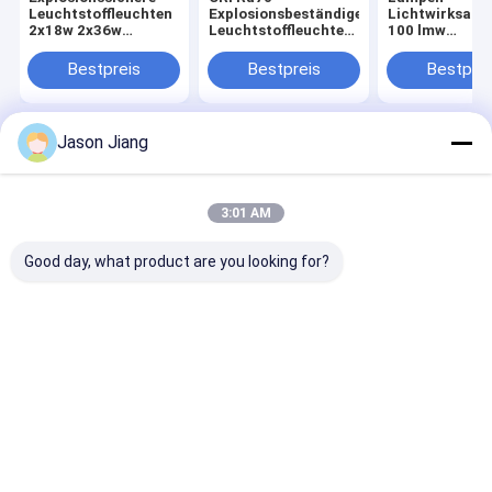
Leuchtstoffleuchten
Explosionsbeständige
Lichtwirksamk
2x18w 2x36w
Leuchtstoffleuchten
100 lmw
Vollkunststoff-GRP-
Ex Mark Ex Tb IIIC
Explosionssic
Beleuchtung für
T80°C Db
Leuchtstofflic
Bestpreis
Bestpreis
Bestprei
gefährliche
Beleuchtungslösung
Mark Ex Tb III
Industriegebiete
für gefährliche
T80°C Db CRI 
Bereiche
Industriebele
Lösung
Jason Jiang
Startseite
Über uns
Kontakt
Desktop Site
Sitemap
Privacy Policy
Qualität
Explosionssichere LED-Beleuchtung
China Fabrik.Copyright
3:01 AM
© 2026 crown extra lighting co. ltd. All Rights Reserved.
Good day, what product are you looking for?
Haus
Produkte
Videos