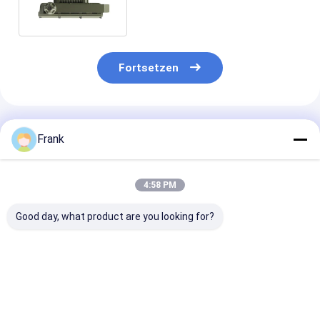
Fortsetzen
Empfohlene Produkte
Frank
4:58 PM
Good day, what product are you looking for?
ATEX/IECEx
ATEX/IECEx
Explosionsges
Explosionssicherheit
explosionsgeschützte
LED-
LED
LED-Leuchtmittel
Straßenbeleuc
Straßenbeleuchtung
50-400 Watt für
LED-Leuchtmit
Glühbirnen IP66
Öl&Gas&LNG Zone
50-200 Watt,
Bestpreis
Bestpreis
Bestprei