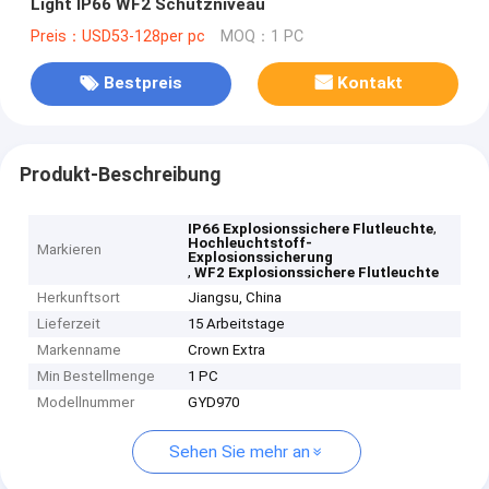
Light IP66 WF2 Schutzniveau
Preis：USD53-128per pc
MOQ：1 PC
Bestpreis
Kontakt
Produkt-Beschreibung
,
IP66 Explosionssichere Flutleuchte
Hochleuchtstoff-
Markieren
Explosionssicherung
,
WF2 Explosionssichere Flutleuchte
Herkunftsort
Jiangsu, China
Lieferzeit
15 Arbeitstage
Markenname
Crown Extra
Min Bestellmenge
1 PC
Modellnummer
GYD970
Sehen Sie mehr an