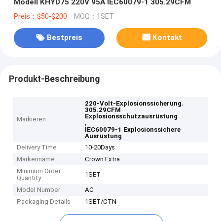
Modell KHYD75 220V 95A IEC60079-1 305.29CFM
Preis：$50-$200
MOQ：1SET
Bestpreis
Kontakt
Produkt-Beschreibung
,
220-Volt-Explosionssicherung
305.29CFM
Explosionsschutzausrüstung
Markieren
,
IEC60079-1 Explosionssichere
Ausrüstung
Delivery Time
10-20Days
Markenname
Crown Extra
Minimum Order
1SET
Quantity
Model Number
AC
Packaging Details
1SET/CTN