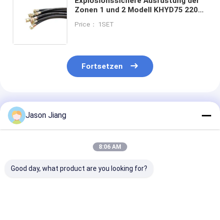
Explosionssichere Ausrüstung der
Zonen 1 und 2 Modell KHYD75 220V
95A IEC60079-1 305.29CFM
Price： 1SET
Fortsetzen
Empfohlene Produkte
Jason Jiang
8:06 AM
Good day, what product are you looking for?
Lebensdauer 50000h
G1 Slash 2
Spannung
Feuerdichte
Explosionssichere
220VAC380VA