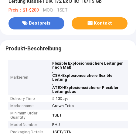
Leitung Klasse I Div. 1/2 Ex D IIC T6/T5 Gb
Preis：$1-$200
MOQ：1SET
Bestpreis
Kontakt
Produkt-Beschreibung
Flexible Explosionssichere Leitungen
nach Maß
,
CSA-Explosionssichere flexible
Markieren
Leitung
,
ATEX-Explosionssicherer Flexibler
Leitungsbau
Delivery Time
5-10Days
Markenname
Crown Extra
Minimum Order
1SET
Quantity
Model Number
BHJ
Packaging Details
1SET/CTN