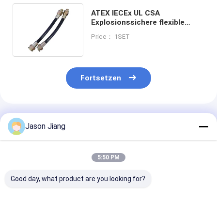
ATEX IECEx UL CSA
Explosionssichere flexible
Leitung Klasse I Div. 1/2 Ex D IIC
Price： 1SET
T6/T5 Gb
Fortsetzen
Empfohlene Produkte
Jason Jiang
5:50 PM
Good day, what product are you looking for?
Anpassungsdienste
Kautschuk aus
Chemikalienbe