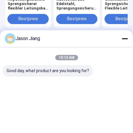
Sprengsicherer
Edelstahl,
Sprengsicherh
flexibler Leitungsbau
Sprengungssicherung,
Flexible Leitun
Ex Db IIC T6 Gb
flexibles Rohr mit
Db IIC T6 Gb
geeignet für die
GM-NPT-Dreh,
Individuelle
Bestpreis
Bestpreis
Bestprei
Abteilung 1 2 21 22
perfekt für Anlagen
Dienstleistung
Gefährliche Bereiche
in gefährlichen
industrielle
Bereichen
Anwendungen
Jason Jiang
Startseite
Über uns
Kontakt
Desktop Site
Sitemap
Privacy Policy
Qualität
Explosionssichere LED-Beleuchtung
China Fabrik.Copyright
10:10 AM
© 2026 crown extra lighting co. ltd. All Rights Reserved.
Good day, what product are you looking for?
Haus
Produkte
Videos