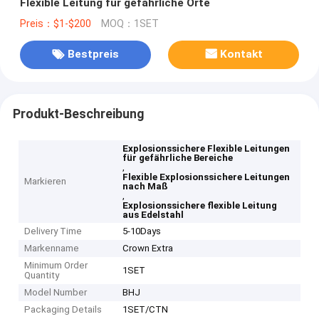
Flexible Leitung für gefährliche Orte
Preis：$1-$200
MOQ：1SET
Bestpreis
Kontakt
Produkt-Beschreibung
Explosionssichere Flexible Leitungen
für gefährliche Bereiche
,
Flexible Explosionssichere Leitungen
Markieren
nach Maß
,
Explosionssichere flexible Leitung
aus Edelstahl
Delivery Time
5-10Days
Markenname
Crown Extra
Minimum Order
1SET
Quantity
Model Number
BHJ
Packaging Details
1SET/CTN