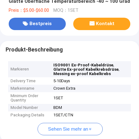
Glatte Oberfläche Temperaturbereich -40 ~ 100 Grad
Preis：$5.00-$60.00
MOQ：1SET
Bestpreis
Kontakt
Produkt-Beschreibung
,
ISO9001 Ex-Proof-Kabeldrüse
Markieren
,
Glatte Ex-proof Kabelkrebsdrüse
Messing ex-proof Kabelkrebs
Delivery Time
5-10Days
Markenname
Crown Extra
Minimum Order
1SET
Quantity
Model Number
BDM
Packaging Details
1SET/CTN
Sehen Sie mehr an