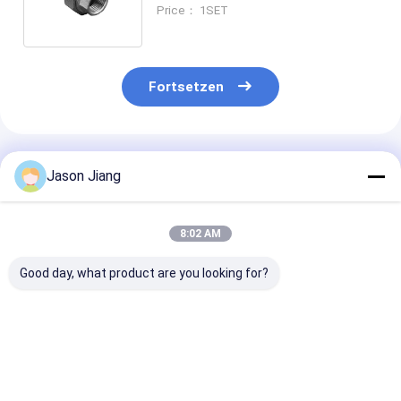
Oberfläche Temperaturbereich
Price： 1SET
-40 ~ 100 Grad
Fortsetzen
Empfohlene Produkte
Jason Jiang
8:02 AM
Good day, what product are you looking for?
Glatte Oberfläche
ISO-Metrik-
Temperaturbe
Ex-Proof-Kabeldrüse
Standard-
von -20°C bis 
mit
Flammbeständige
Ex Kabeldurch
Temperaturbereich
Kabeldrüse mit IP65-
IP65 für gefäh
von -20°C bis 80°C
Einbruchsschutz
industrielle
Bestpreis
Bestpreis
Bestprei