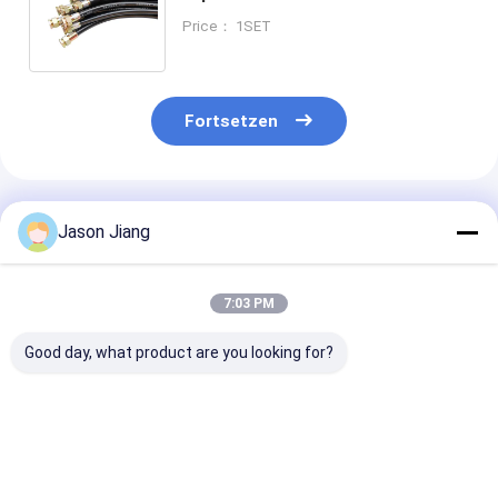
Leitungen in gefährlichen
Price： 1SET
Bereichen ATEX/IECEx/UL/CSA
zertifiziert
Fortsetzen
Empfohlene Produkte
Jason Jiang
7:03 PM
Good day, what product are you looking for?
Anpassungsdienste
Kautschuk aus
Chemikalienbe
Sprengsicherer
Edelstahl,
Sprengsicherh
flexibler Leitungsbau
Sprengungssicherung,
Flexible Leitun
Ex Db IIC T6 Gb
flexibles Rohr mit
Db IIC T6 Gb