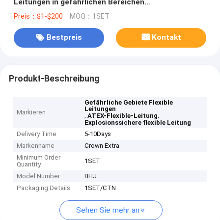
Leitungen in gefährlichen Bereichen
ATEX/IECEx/UL/CSA zertifiziert
Preis：$1-$200
MOQ：1SET
Bestpreis
Kontakt
Produkt-Beschreibung
Gefährliche Gebiete Flexible
Leitungen
Markieren
,
,
ATEX-Flexible-Leitung
Explosionssichere flexible Leitung
Delivery Time
5-10Days
Markenname
Crown Extra
Minimum Order
1SET
Quantity
Model Number
BHJ
Packaging Details
1SET/CTN
Sehen Sie mehr an