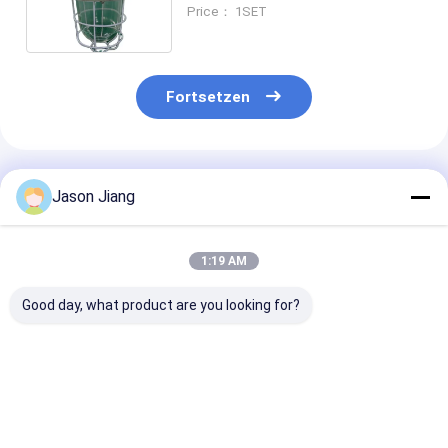
Aluminium 5000K E27 Lampe
Price： 1SET
Fortsetzen
Empfohlene Produkte
Jason Jiang
1:19 AM
Good day, what product are you looking for?
ATEX-zertifizierte
Druckguss-
E27
Explosionssichere
Aluminium-
Explosionssic
HID-Lampe IP65-
Sprengsicherung
HID-Lampen f
Klassifizierte
Hochintensitäts-
Lampenhalter
Deckenhänger
Entladungslichtbeleuchtung
Betriebstempe
Bestpreis
Bestpreis
Bestprei