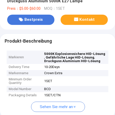
Druckguss Aluminium 5000K E27 Lampe
Preis：$5.00-$60.00
MOQ：1SET
Bestpreis
Kontakt
Produkt-Beschreibung
5000K Explosionssichere HID-Lösung
Markieren
,
,
Gefährliche Lage HID-Lösung
Druckguss Aluminium HID-Lösung
Delivery Time
10-20Days
Markenname
Crown Extra
Minimum Order
1SET
Quantity
Model Number
BCD
Packaging Details
1SET/CTN
Sehen Sie mehr an