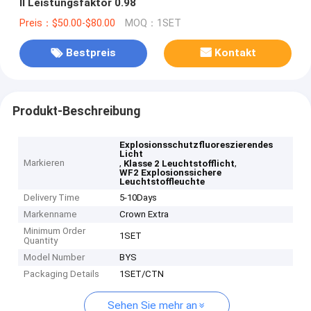
II Leistungsfaktor 0.98
Preis：$50.00-$80.00
MOQ：1SET
Bestpreis
Kontakt
Produkt-Beschreibung
Explosionsschutzfluoreszierendes
Licht
Markieren
,
,
Klasse 2 Leuchtstofflicht
WF2 Explosionssichere
Leuchtstoffleuchte
Delivery Time
5-10Days
Markenname
Crown Extra
Minimum Order
1SET
Quantity
Model Number
BYS
Packaging Details
1SET/CTN
Sehen Sie mehr an