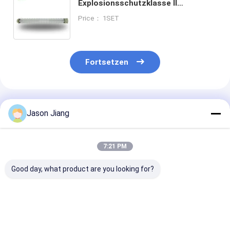
Explosionsschutzklasse II
Leistungsfaktor 0.98
Price： 1SET
Fortsetzen
Empfohlene Produkte
Jason Jiang
7:21 PM
Good day, what product are you looking for?
Explosionssichere
CRI Ra70
Lampen
Leuchtstoffleuchten
Explosionsbeständige
Lichtwirksamk
2x18w 2x36w
Leuchtstoffleuchten
100 lmw