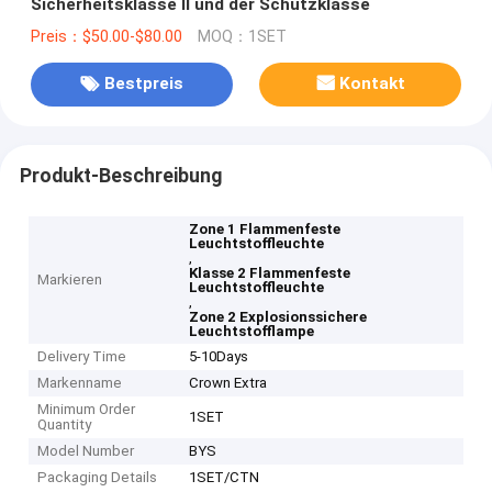
Sicherheitsklasse II und der Schutzklasse
Preis：$50.00-$80.00
MOQ：1SET
Bestpreis
Kontakt
Produkt-Beschreibung
Zone 1 Flammenfeste
Leuchtstoffleuchte
,
Klasse 2 Flammenfeste
Markieren
Leuchtstoffleuchte
,
Zone 2 Explosionssichere
Leuchtstofflampe
Delivery Time
5-10Days
Markenname
Crown Extra
Minimum Order
1SET
Quantity
Model Number
BYS
Packaging Details
1SET/CTN