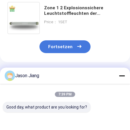
Zone 1 2 Explosionssichere
Leuchtstoffleuchten der
Sicherheitsklasse II und der
Price： 1SET
Schutzklasse
Fortsetzen
Empfohlene Produkte
Jason Jiang
7:39 PM
Good day, what product are you looking for?
Explosionssichere
CRI Ra70
Lampen