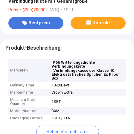
Verbindungskiste mit Gesamtgröße
Preis：$20-$20000
MOQ：1SET
Bestpreis
Kontakt
Produkt-Beschreibung
IP66 Witterungsdichte
Verbindungskiste
Markieren
,
,
Verbindungskasse der Klasse IIC
Elektrostatisches Sprühen Ex Proof
Box
Delivery Time
10-20Days
Markenname
Crown Extra
Minimum Order
1SET
Quantity
Model Number
BXM
Packaging Details
1SET/CTN
Sehen Sie mehr an