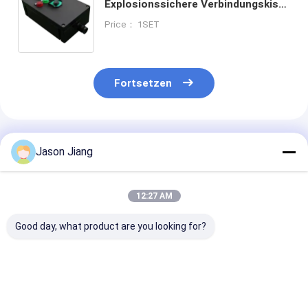
Explosionssichere Verbindungskiste
mit Gesamtgröße
Price： 1SET
Fortsetzen
Empfohlene Produkte
Jason Jiang
12:27 AM
Good day, what product are you looking for?
IP66
ATEX-zertifizierte
IP66 Gusse
Explosionssichere
IP66-
Aluminium
Verbindungskiste
Explosionssichere
Wasserdicht