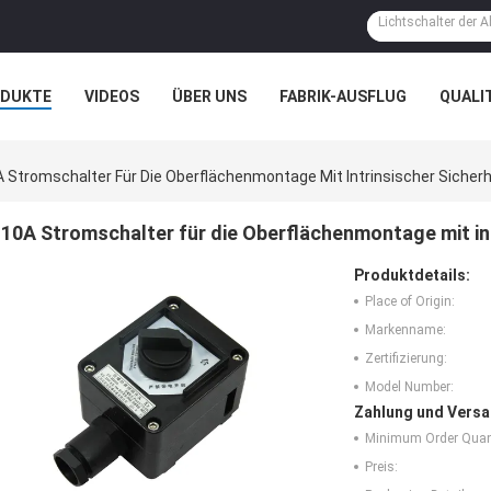
ODUKTE
VIDEOS
ÜBER UNS
FABRIK-AUSFLUG
QUALI
N
FÄLLE
 Stromschalter Für Die Oberflächenmontage Mit Intrinsischer Sicherh
10A Stromschalter für die Oberflächenmontage mit int
Produktdetails:
Place of Origin:
Markenname:
Zertifizierung:
Model Number:
Zahlung und Versa
Minimum Order Quant
Preis: