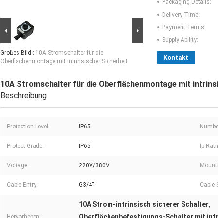
Packaging Details:
Delivery Time:
Payment Terms:
Supply Ability:
Großes Bild :
10A Stromschalter für die
Kontakt
Oberflächenmontage mit intrinsischer Sicherheit
10A Stromschalter für die Oberflächenmontage mit intrins
Beschreibung
Protection Level:
IP65
Number
Protect Grade:
IP65
Ip Rati
Voltage:
220V/380V
Mounti
Cable Entry:
G3/4''
Cable 
10A Strom-intrinsisch sicherer Schalter
,
Oberflächenbefestigungs-Schalter mit intr
Hervorheben: