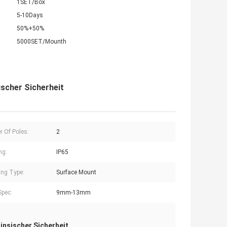
1SET/Box
5-10Days
50%+50%
5000SET/Mounth
ischer Sicherheit
 Of Poles:
2
ng:
IP65
ng Type:
Surface Mount
Spec:
9mm-13mm
insischer Sicherheit
,