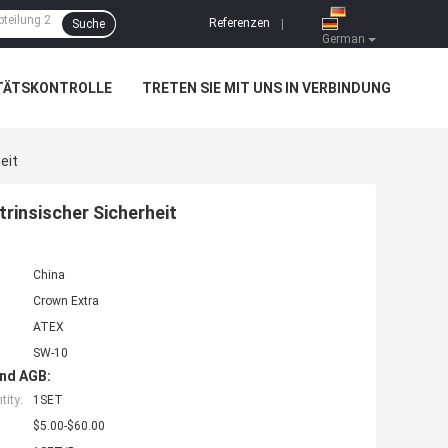
Referenzen
Suche
|
German
TÄTSKONTROLLE
TRETEN SIE MIT UNS IN VERBINDUNG
eit
rinsischer Sicherheit
China
Crown Extra
ATEX
SW-10
nd AGB:
ity:
1SET
$5.00-$60.00