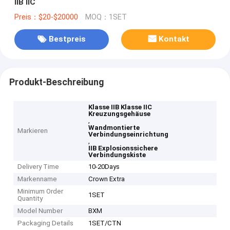
IIB IIC
Preis：$20-$20000
MOQ：1SET
Bestpreis
Kontakt
Produkt-Beschreibung
Klasse IIB Klasse IIC
Kreuzungsgehäuse
,
Wandmontierte
Markieren
Verbindungseinrichtung
,
IIB Explosionssichere
Verbindungskiste
Delivery Time
10-20Days
Markenname
Crown Extra
Minimum Order
1SET
Quantity
Model Number
BXM
Packaging Details
1SET/CTN