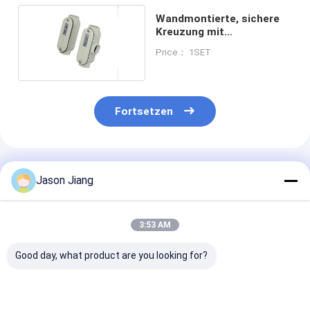
Wandmontierte, sichere
Kreuzung mit
Schutzklasse IIB IIC
Price： 1SET
Fortsetzen
Empfohlene Produkte
Jason Jiang
3:53 AM
Good day, what product are you looking for?
IP66
ATEX-zertifizierte
IP66 Gusse