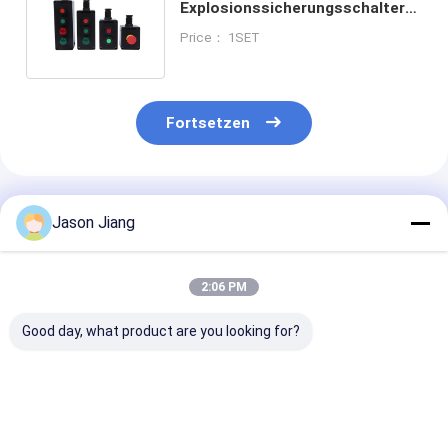
Explosionssicherungsschalter
G3/4' Kabel Eingang 2 Pole
Price： 1SET
Hochtemperaturbeständigkeit
Fortsetzen
Empfohlene Produkte
Jason Jiang
2:06 PM
Good day, what product are you looking for?
IP66
Marine-Grade
Korrosionsbes
Explosionssicherungsschalter
Aluminium 4-Wege-
Explosionssch
2 Pole Marine-
Schalter für
mit 10A-Stro