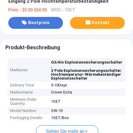
Eingang 2 Pole Hochtemperaturbeständigkeit
Preis：$5.00-$60.00
MOQ：1SET
Bestpreis
Kontakt
Produkt-Beschreibung
G3/4in Explosionssicherungsschalter
,
Markieren
,
2 Pole Explosionssicherungsschalter
Hochtemperatur-Wärmebeständiger
Explosionsschalter
Delivery Time
5-10Days
Markenname
Crown Extra
Minimum Order
1SET
Quantity
Model Number
SW-10
Packaging Details
1SET/Box
Sehen Sie mehr an