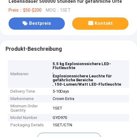
Lebensdauer 500000 Stunden für gefährliche Orte
Preis：$50-$200
MOQ：1SET
Bestpreis
Kontakt
Produkt-Beschreibung
5.5 kg Explosionssichere LED-
Flutleuchte
,
Markieren
Explosionssichere Leuchte für
gefährliche Bereiche
,
150-Lumen/Watt LED-Flutleuchte
Delivery Time
5-10Days
Markenname
Crown Extra
Minimum Order
1SET
Quantity
Model Number
GYD970
Packaging Details
1SET/CTN