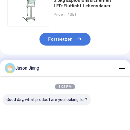
5.5kg Explosionssicherheit
LED-Flutlicht Lebensdauer
500000 Stunden für gefährliche
Price： 1SET
Orte
Fortsetzen
Empfohlene Produkte
Jason Jiang
5:08 PM
Good day, what product are you looking for?
ATEX/IECEx
ATEX/IECEx
Explosionsges
Explosionssicherheit
explosionsgeschützte
LED-