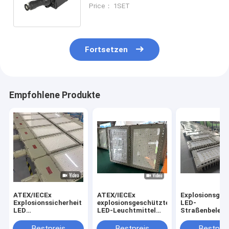
Gefährdungszone
Price： 1SET
Explosionssicherheit LED-
Floodlicht
Fortsetzen
Empfohlene Produkte
ATEX/IECEx
ATEX/IECEx
Explosionsges
Explosionssicherheit
explosionsgeschützte
LED-
LED
LED-Leuchtmittel
Straßenbeleuc
Straßenbeleuchtung
50-400 Watt für
LED-Leuchtmit
Glühbirnen IP66
Öl&Gas&LNG Zone
50-200 Watt,
Bestpreis
Bestpreis
Bestprei