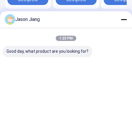
Wasserdicht 50-200
1/2 & Zone 21/22
Abstrahlwinke
Watt Ledstrahl
Grad, für Zone
Winkel 120 Grad Für
Zone 21/22,
Zone1 2/Zone 21 22
explosionsgef
Jason Jiang
Gefährliche Bereiche
Bereiche
Startseite
Über uns
Kontakt
Desktop Site
Verwendung
Sitemap
Privacy Policy
Qualität
Explosionssichere LED-Beleuchtung
China Fabrik.Copyright
1:25 PM
© 2026 crown extra lighting co. ltd. All Rights Reserved.
Good day, what product are you looking for?
Haus
Produkte
Videos