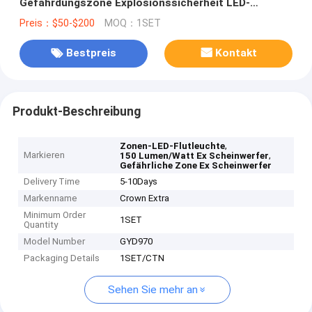
Gefährdungszone Explosionssicherheit LED-
Floodlicht
Preis：$50-$200
MOQ：1SET
Bestpreis
Kontakt
Produkt-Beschreibung
,
Zonen-LED-Flutleuchte
Markieren
,
150 Lumen/Watt Ex Scheinwerfer
Gefährliche Zone Ex Scheinwerfer
Delivery Time
5-10Days
Markenname
Crown Extra
Minimum Order
1SET
Quantity
Model Number
GYD970
Packaging Details
1SET/CTN
Sehen Sie mehr an