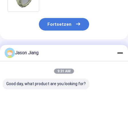
Fortsetzen
Empfohlene Produkte
Jason Jiang
9:31 AM
Good day, what product are you looking for?
IP 65
Leistungsfaktor
100-277V AC
Explosionssicherheit
größer als 0,95
Explosionssic
LED-
Explosionssichere
LED-Hochbuch
Hochlagerleuchten
Hochbuchtleuchten
mit Nennspan
Nennspannung 100
ideal für Lagerhallen
von 50-60Hz
Bestpreis
Bestpreis
Bestprei
277VAC Größe
Fabriken und
Leistungsfakt