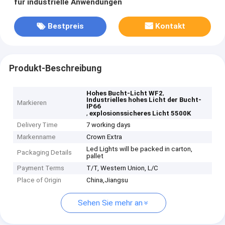
für industrielle Anwendungen
Bestpreis
Kontakt
Produkt-Beschreibung
,
Hohes Bucht-Licht WF2
Industrielles hohes Licht der Bucht-
Markieren
IP66
,
explosionssicheres Licht 5500K
Delivery Time
7 working days
Markenname
Crown Extra
Led Lights will be packed in carton,
Packaging Details
pallet
Payment Terms
T/T, Western Union, L/C
Place of Origin
China,Jiangsu
Sehen Sie mehr an