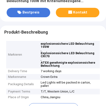
Beleuchtung 100W mit Kriteriumbezogene
Anweisung > 70
Bestpreis
Kontakt
Produkt-Beschreibung
explosionssichere LED Beleuchtung
100W
,
Explosionssichere LED Beleuchtung
Markieren
CRI70
,
ATEX genehmigte explosionssichere
Beleuchtung
Delivery Time
7 working days
Markenname
Crown Extra
Led Lights will be packed in carton,
Packaging Details
pallet
Payment Terms
T/T, Western Union, L/C
Place of Origin
China,Jiangsu