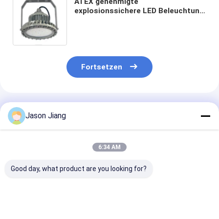
ATEX genehmigte
explosionssichere LED Beleuchtung
100W mit Kriteriumbezogene
Anweisung > 70
Fortsetzen
Empfohlene Produkte
Jason Jiang
6:34 AM
Good day, what product are you looking for?
IP 65
Leistungsfaktor
100-277V AC
Explosionssicherheit
größer als 0,95
Explosionssic